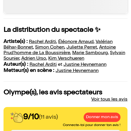
La distribution du spectacle ✨
Artiste(s) :
Rachel Arditi
,
Éléonore Arnaud
,
Valérian
Béhar-Bonnet
,
Simon Cohen
,
Juliette Perret
,
Antoine
Prud'homme de La Boussinière
,
Marie Sambourg
,
Sylvain
Sounier
,
Adrien Urso
,
Kim Verschueren
Auteur(s) :
Rachel Arditi
et
Justine Heynemann
Metteur(s) en scène :
Justine Heynemann
Olympe(s), les avis spectateurs
Voir tous les avis
9/10
(11 avis)
Donner mon avis
Connecte-toi pour donner ton avis !