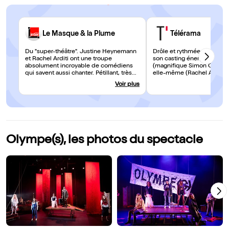
Le Masque & la Plume
Télérama
Du "super-théâtre". Justine Heynemann
Drôle et rythmée, la pièce 
et Rachel Arditi ont une troupe
son casting énergique. Du 
absolument incroyable de comédiens
(magnifique Simon Cohen) à
qui savent aussi chanter. Pétillant, très
elle-même (Rachel Arditi),
bien joué et très bien mis en scène !
misogynes aux poétesses 
Voir plus
Olympe(s) déboulonne le 
Jubilatoire ! 3 TTT
Olympe(s), les photos du spectacle