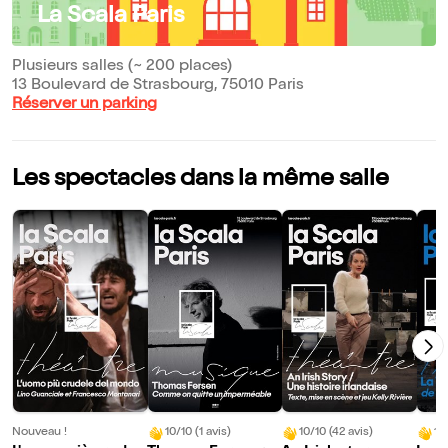
La Scala Paris
Plusieurs salles (~ 200 places)
13 Boulevard de Strasbourg, 75010 Paris
Réserver un parking
Les spectacles dans la même salle
Nouveau !
10/10 (1 avis)
10/10 (42 avis)
10