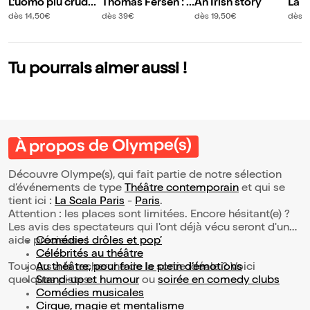
L'uomo più crudel
Thomas Fersen : C
An Irish story
La v
e del mondo
omme on quitte u
dès 14,50€
dès 39€
dès 19,50€
dès 1
n imperméable
Tu pourrais aimer aussi !
À propos de Olympe(s)
Découvre Olympe(s), qui fait partie de notre sélection
d’événements de type
Théâtre contemporain
et qui se
tient ici :
La Scala Paris
-
Paris
.
Attention : les places sont limitées. Encore hésitant(e) ?
Les avis des spectateurs qui l'ont déjà vécu seront d'une
aide précieuse !
Comédies drôles et pop’
Célébrités au théâtre
Toujours à la recherche de la sortie idéale ? Voici
Au théâtre, pour faire le plein d’émotions
quelques pistes :
Stand-up et humour
ou
soirée en comedy clubs
Comédies musicales
Cirque, magie et mentalisme