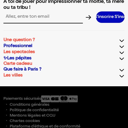
A toi de jouer pour impressionner ta moitié, ta mère
ou ta tribu !
S’inscrire S’inscrire S’inscrire S’
Adresse email pour la newsletter
Une question ?
Professionnel
Les spectacles
✨Les pépites
Carte cadeau
Que faire à Paris ?
Les villes
Paiements sécurisés
Conditions générales
Politique de confidentialité
Mentions légales et CGU
Chartes cookies
Plateforme d'éthique et de conformité