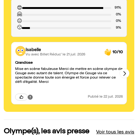
😍
91%
🤗
0%
😐
0%
🙁
9%
Isabelle
10/10
Vu avec Billet Réduc'
le 21 juil. 2026
Grandiose
In
Mise en scène fabuleuse Merci de mettre en scène olympe de
C’
Gouge avec autant de talent. Olympe de Gouge via ce
mo
spectacle donne toute son énergie et force pour relever ce
ch
défi d’égalité. Merci
hi
Publié
le 22 juil. 2026
Olympe(s), les avis presse
Voir tous les avis