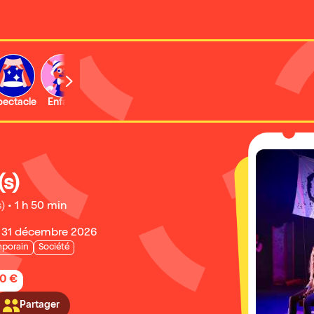
b
pectacle
Enfant
Concert
Activité
Expo et musée
s)
s)
•
1 h 50 min
 31 décembre 2026
porain
Société
50 €
Partager