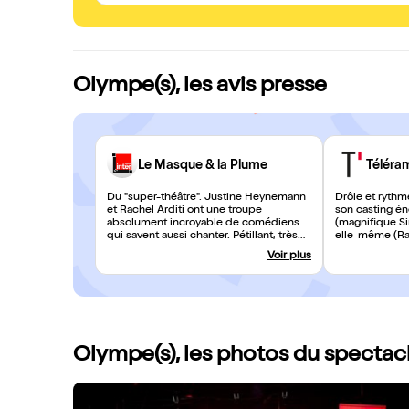
Olympe(s), les avis presse
Le Masque & la Plume
Téléra
Du "super-théâtre". Justine Heynemann
Drôle et rythm
et Rachel Arditi ont une troupe
son casting én
absolument incroyable de comédiens
(magnifique Si
qui savent aussi chanter. Pétillant, très
elle-même (Rac
bien joué et très bien mis en scène !
misogynes aux
Voir plus
Olympe(s) déb
Jubilatoire ! 3
Olympe(s), les photos du spectac