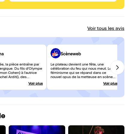
contemporains, elles nous font faire des aller retours entre
les personnages et actualités d'hier et d'aujourd'hui - pour
questionner notre condition humaine et la condition des
femmes. Cette troupe de 10 acteur.trice.s, au jeu tantôt
enflammé, tantôt ciselé (la Reine est particulièrement
émouvante, Robespierre précisément effroyable et
Beaumarchais parfaitement narcissique) et au chant
Voir tous les avis
impeccable, fait vivre magistralement le sujet. Cette
performance casse les codes, actualise de façon éclatante
cette époque ; c'est rock, baroque, coloré, exubérant et
exalté !
ma
Scèneweb
ée, la pièce entraîne par
Le plateau devient une fête, une
ergique. Du fils d'Olympe
célébration du feu qui nous meut. Le
mon Cohen) à l'autrice
féminisme qui se répand dans ce
hel Arditi), des
nouvel opus de la metteuse en scène
 poétesses badass,
devient l’unique horizon possible.
Voir plus
Voir plus
oulonne le vieux monde.
L’Avenir. Rachel Arditi est un tourbillon et
 TTT
la voir s’emparer de ce rôle d'Olympe de
Gouges à sa (dé)mesure, une
délectation.
le