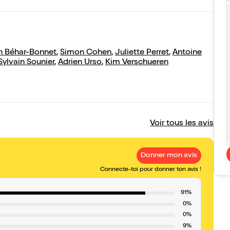
an Béhar-Bonnet
,
Simon Cohen
,
Juliette Perret
,
Antoine
Sylvain Sounier
,
Adrien Urso
,
Kim Verschueren
Voir tous les avis
Donner mon avis
Connecte-toi pour donner ton avis !
91%
0%
0%
9%