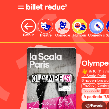
Retour
Théâtre
Comédie
Humour
Comedy clu
S
Olympe(
9/10
(11 avi
La Scala Paris
6 novembre au
Théâtre
Contem
Tout public
À partir de 17,
Favoris