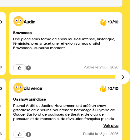
0
Audin
10/10
Bravooooo
Épous
Une pièce sous forme de show musical intense, historique,
Une tr
féministe, prenante,et une réflexion sur nos droits!
aux l
Bravooooo , superbe moment
d’une
26
Publié
le 21 juil. 2026
0
cilaverce
10/10
Un show grandiose
Une p
s
Rachel Arditi et Justine Heynemann ont créé un show
Une b
grandiose de 2 heures pour rendre hommage à Olympe de
percur
e
Gouge. Sur fond de coulisses de théâtre, de club de
actric
penseurs et de monarchie, de révolution française puis de
vitale
Terreur, de rédaction des droits de l'homme et du citoyen (et
scène
Voir plus
pas des femmes?), elles nous dessinent le portrait de cette
haut v
femme atypique et engagée. Mêlant décors d'époque et
de tale
26
Publié
le 18 juil. 2026
splendides costumes, chorégraphies, musiques et langages
toute