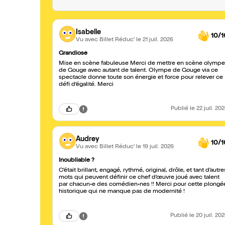
Isabelle
10/1
Vu avec Billet Réduc'
le 21 juil. 2026
Grandiose
Mise en scène fabuleuse Merci de mettre en scène olympe
de Gouge avec autant de talent. Olympe de Gouge via ce
spectacle donne toute son énergie et force pour relever ce
défi d’égalité. Merci
Publié
le 22 juil. 20
Audrey
10/1
Vu avec Billet Réduc'
le 19 juil. 2026
Inoubliable ?
C’était brillant, engagé, rythmé, original, drôle, et tant d’autre
mots qui peuvent définir ce chef d’œuvre joué avec talent
par chacun•e des comédien•nes !! Merci pour cette plongé
historique qui ne manque pas de modernité !
Publié
le 20 juil. 20