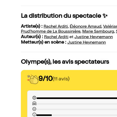
La distribution du spectacle ✨
Artiste(s) :
Rachel Arditi
,
Éléonore Arnaud
,
Valéri
Prud'homme de La Boussinière
,
Marie Sambourg
,
Auteur(s) :
Rachel Arditi
et
Justine Heynemann
Metteur(s) en scène :
Justine Heynemann
Olympe(s), les avis spectateurs
9/10
(11 avis)
😍
🤗
😐
🙁