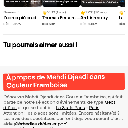
Nouveau !
10/10 (1 avis)
10/10 (42 avis)
10
L'uomo più crudel
Thomas Fersen : C
An Irish story
La v
e del mondo
omme on quitte u
dès 14,50€
dès 39€
dès 19,50€
dès 1
n imperméable
Tu pourrais aimer aussi !
À propos de Mehdi Djaadi dans
Couleur Framboise
Découvre Mehdi Djaadi dans Couleur Framboise, qui fait
partie de notre sélection d’événements de type
Mecs
drôles
et qui se tient ici :
La Scala Paris
-
Paris
.
Attention : les places sont limitées. Encore hésitant(e) ?
Les avis des spectateurs qui l'ont déjà vécu seront d'une
aide précieuse !
Comédies drôles et pop’