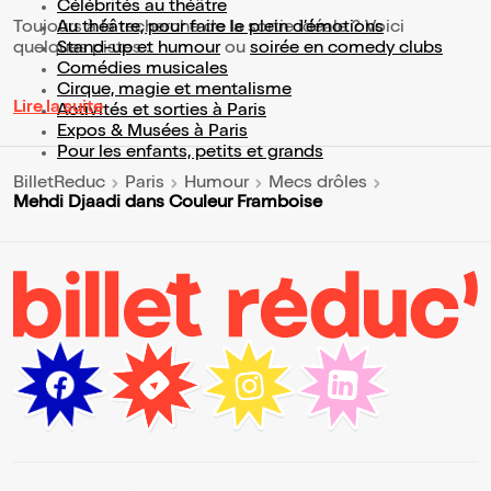
Célébrités au théâtre
Toujours à la recherche de la sortie idéale ? Voici
Au théâtre, pour faire le plein d’émotions
quelques pistes :
Stand-up et humour
ou
soirée en comedy clubs
Comédies musicales
Cirque, magie et mentalisme
Lire la suite
Activités et sorties à Paris
Expos & Musées à Paris
Pour les enfants, petits et grands
BilletReduc
Paris
Humour
Mecs drôles
Mehdi Djaadi dans Couleur Framboise