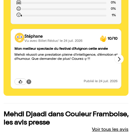
🤗
0%
😐
0%
🙁
1%
Stéphane
10/10
Vu avec Billet Réduc'
le 24 juil. 2026
Mon meilleur spectacle du festival d’Avignon cette année
Un
Mehdi réussit une prestation pleine d’intelligence, d’émotion et
On
d’humour. Que demander de plus! Courez-y !!!
et
en
jo
Publié
le 24 juil. 2026
Mehdi Djaadi dans Couleur Framboise,
les avis presse
Voir tous les avis