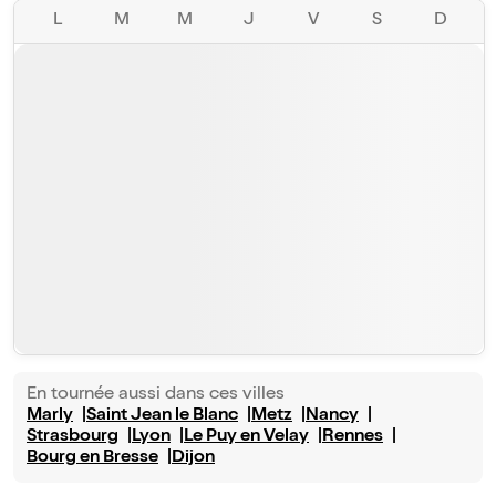
L
M
M
J
V
S
D
En tournée aussi dans ces villes
Marly
Saint Jean le Blanc
Metz
Nancy
Strasbourg
Lyon
Le Puy en Velay
Rennes
Bourg en Bresse
Dijon