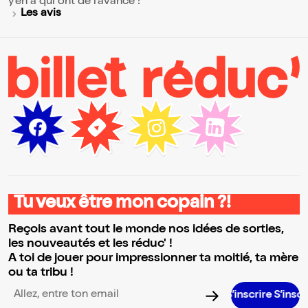
y'en a qui ont de l'avance !
Les avis
Tu veux être mon copain ?!
Reçois avant tout le monde nos idées de sorties,
les nouveautés et les réduc' !
A toi de jouer pour impressionner ta moitié, ta mère
ou ta tribu !
S’inscrire S’inscrire S’inscr
Adresse email pour la newsletter