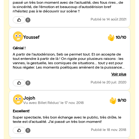
passé un très bon moment avec de l'actualité, des fous rires , de
la sincérité, de l'émotion et beaucoup d'autodérision bref
n'hésitez pas à le découvrir sur scène !!
Publié
le 14 août 2021
Youssef
10/10
Génial !
A partir de l'autodérision, Seb se permet tout. Et on accepte de
tout entendre à partir de là ! On rigole pour plusieurs raisons : les
vannes, la gestuelle, les comiques de situations... tout y est pour
Nous régaler. Les moments poétiques amènent de la puissance
au one man, on apprécie la plume, on se laisse bercer pour
Voir plus
rapidement se faire secouer par d'autres vannes très punch ! Bref,
on avance de surprises en surprises pour le plaisir de nos
Publié
le 20 juil. 2020
zygomatiques. Un conseil: foncez le (re)voir !
Jojoh
9/10
Vu avec Billet Réduc'
le 17 nov. 2018
Excellent!
Super spectacle, très bon échange avec le public, très drôle, le
texte est d'actualité. J'ai passé un très bon moment!
Publié
le 18 nov. 2018