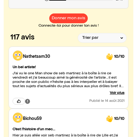
Donner mon avis
Connecte-toi pour donner ton avis !
117 avis
Nathetsam30
10/10
Un bel artiste!
J'ai vu le one Man show de seb martinez à la boîte à rire ce
vendredi et j'ai beaucoup aimé la générosité de l'artiste , il est
proche de son public n'hésite pas à les interpeller et à balayer
tout les sujets d'actualités du plus sérieux aux plus drôles bref. Il
est criant de sincérité et j'ai passé un très bon moment rire c'est
Voir plus
bon pour la santé... alors allez y !!
Publié
le 14 août 2021
Bichou59
10/10
C’est l’histoire d’un mec…
Hier je suis allée voir seb martinez à la boîte à rire de Lille et j'ai