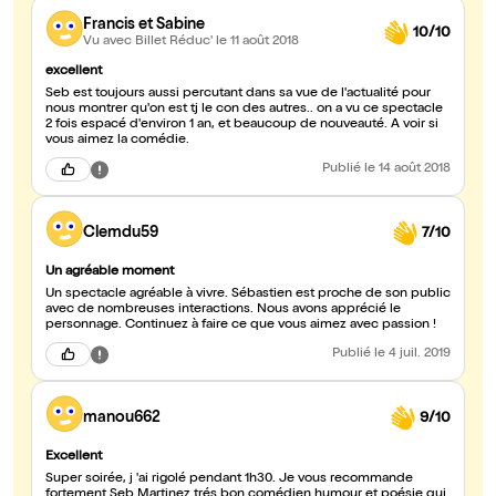
Francis et Sabine
10/10
Vu avec Billet Réduc'
le 11 août 2018
excellent
Seb est toujours aussi percutant dans sa vue de l'actualité pour
nous montrer qu'on est tj le con des autres.. on a vu ce spectacle
2 fois espacé d'environ 1 an, et beaucoup de nouveauté. A voir si
vous aimez la comédie.
Publié
le 14 août 2018
Clemdu59
7/10
Un agréable moment
Un spectacle agréable à vivre. Sébastien est proche de son public
avec de nombreuses interactions. Nous avons apprécié le
personnage. Continuez à faire ce que vous aimez avec passion !
Publié
le 4 juil. 2019
manou662
9/10
Excellent
Super soirée, j 'ai rigolé pendant 1h30. Je vous recommande
fortement Seb Martinez trés bon comédien humour et poésie qui