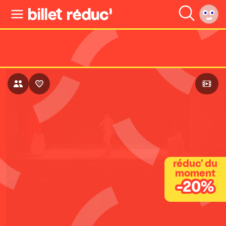
réduc' du
moment
-20%