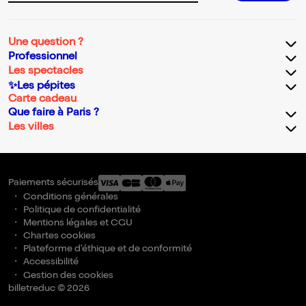
Une question ?
Professionnel
Les spectacles
✨Les pépites
Carte cadeau
Que faire à Paris ?
Les villes
Paiements sécurisés
Conditions générales
Politique de confidentialité
Mentions légales et CGU
Chartes cookies
Plateforme d'éthique et de conformité
Accessibilité
Gestion des cookies
billetreduc © 2026