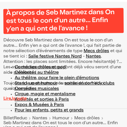
À propos de Seb Martinez dans On
est tous le con d'un autre... Enfin
y'en a qui ont de l'avance !
Découvre Seb Martinez dans On est tous le con d'un
autre... Enfin y'en a qui ont de l'avance !, qui fait partie de
notre sélection d’événements de type
Mecs drôles
et qui
se tient ici :
Salle festive Nantes Nord
-
Nantes
.
Attention : les places sont limitées. Encore hésitant(e) ?
Les avis des spectateurs qui l'ont déjà vécu seront d'une
Comédies drôles et pop’
aide précieuse !
Célébrités au théâtre
Au théâtre, pour faire le plein d’émotions
Toujours à la recherche de la sortie idéale ? Voici
Stand-up et humour
ou
soirée en comedy clubs
quelques pistes :
Comédies musicales
Cirque, magie et mentalisme
Lire la suite
Activités et sorties à Paris
Expos & Musées à Paris
Pour les enfants, petits et grands
BilletReduc
Nantes
Humour
Mecs drôles
Seb Martinez dans On est tous le con d'un autre... Enfin