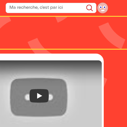
Rechercher un spectacle
Rechercher