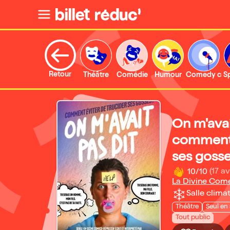
Retour
Théâtre
Comédie
Humour
Comedy clu
S
On m'avai
comment 
ses goss
10/10
(17 av
La Divine Com
Salle climat
Théâtre
Seul en
Tout public