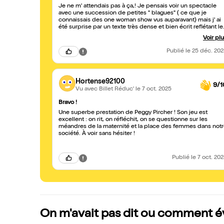
Je ne m' attendais pas à ça,! Je pensais voir un spectacle
avec une succession de petites " blagues" ( ce que je
connaissais des one woman show vus auparavant) mais j' ai
été surprise par un texte très dense et bien écrit reflétant le
pensées de l' autrice sur la maternité, les inégalités homme
Voir pl
femme, le couple etc. on passe par tous les niveaux de
langue et zéro tabou! Ajoutons à tout cela une belle
Publié
le 25 déc. 20
présence scénique sensible et authentique, touchante ; on
est embarqué du début à la fin... Merci Peggy!
Hortense92100
9/1
Vu avec Billet Réduc'
le 7 oct. 2025
Bravo !
Une superbe prestation de Peggy Pircher ! Son jeu est
excellent : on rit, on réfléchit, on se questionne sur les
méandres de la maternité et la place des femmes dans not
société. À voir sans hésiter !
Publié
le 7 oct. 20
On m'avait pas dit ou comment év