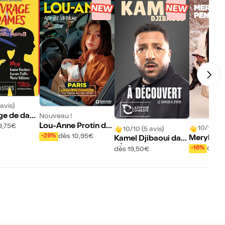
avis)
ge de dam
Nouveau !
Lou-Anne Protin da
9,75€
10/10 (10
10/10 (5 avis)
ns Après la pluie
dès 10,95€
-29%
Meryl Pe
Kamel Djibaoui dan
s Seum
s À découvert
dès 1
-16%
dès 19,50€