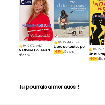
10/10 (44 avis)
9/10 (72 avis)
Libre de toutes peur
10/10 (5 
Nathalie Boileau do
s !
dès 17€
-33%
Un ouvra
nne tout... Sauf la re
dès 17€
es
dès 
cette
-50%
Tu pourrais aimer aussi !