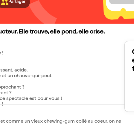
Partager
ur. Elle trouve, elle pond, elle crise.
 !
ssant, acide.
re et un chauve-qui-peut.
pprochant ?
ant ?
ce spectacle est pour vous !
 !
c'est comme un vieux chewing-gum collé au coeur, on ne