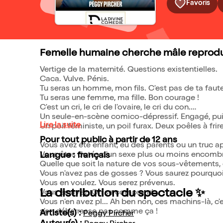
Favoris
Femelle humaine cherche mâle reproducte
Vertige de la maternité. Questions existentielles.
Caca. Vulve. Pénis.
Tu seras un homme, mon fils. C'est pas de ta faute
Tu seras une femme, ma fille. Bon courage !
C'est un cri, le cri de l'ovaire, le cri du con.
Un seule-en-scène comico-dépressif. Engagé, pui
Lire la suite
Un poil féministe, un poil furax. Deux poêles à fri
Pour tout public à partir de 12 ans
Vous avez été enfant, eu des parents ou un truc a
Vous êtes dotés d'un sexe plus ou moins encombr
Langue : français
Quelle que soit la nature de vos sous-vêtements, 
Vous n'avez pas de gosses ? Vous saurez pourquoi
Vous en voulez. Vous serez prévenus.
La distribution du spectacle ✨
Vous en avez. On se comprend...
Vous n'en avez pl... Ah ben non, ces machins-là, 
s'en débarrasse pas comme ça !
Artiste(s) :
Peggy Pircher