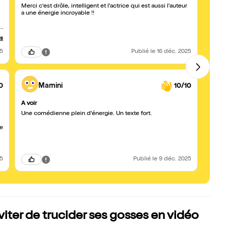
Merci c'est drôle, intelligent et l'actrice qui est aussi l'auteur
J’ai é
a une énergie incroyable !!
cette 
longt
s
libéra
us
25
Publié
le 16 déc. 2025
0
Mamini
10/10
A voir
Paren
Une comédienne plein d'énergie. Un texte fort.
Est-i
implos
re
relâch
qui ch
ou ce
langu
direc
25
Publié
le 9 déc. 2025
nous 
espiè
tenu 
plein
émine
iter de trucider ses gosses en vidéo