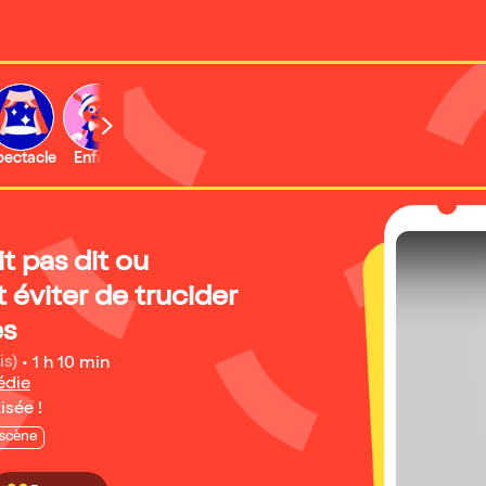
b
pectacle
Enfant
Concert
Activité
Expo et musée
t pas dit ou
éviter de trucider
es
is)
•
1 h 10 min
édie
isée !
 scène