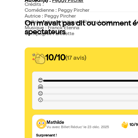
Auteur(s) :
Peggy Pircher
Crédits :
Comédienne : Peggy Pircher
Autrice : Peggy Pircher
Collaboration artistique : Thierry Lopez
On m'avait pas dit ou comment évi
Musique : Franck Etenna
spectateurs
Compagnie : L'Aluette
10/10
(17 avis)
😍
🤗
😐
🙁
Mathilde
10/1
Vu avec Billet Réduc'
le 23 déc. 2025
Surprenant !