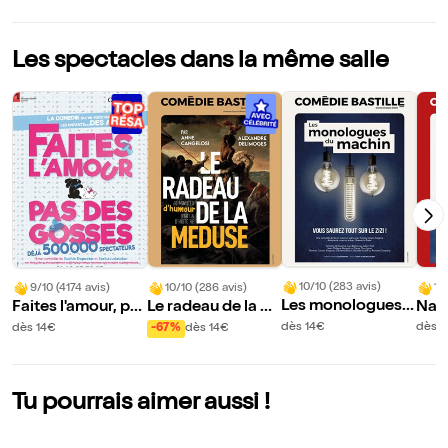
Les spectacles dans la même salle
10/10 (283 avis)
10
9/10 (4174 avis)
10/10 (286 avis)
Les monologues d
Nap
Faites l'amour, pa
Le radeau de la M
u machin
s des gosses
éduse
dès 14€
dès 1
dès 14€
-67%
dès 14€
Tu pourrais aimer aussi !