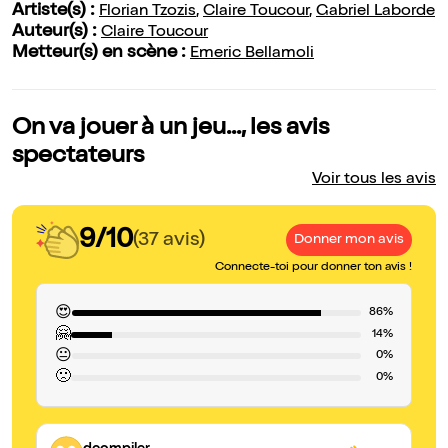
Artiste(s) :
Florian Tzozis
,
Claire Toucour
,
Gabriel Laborde
Auteur(s) :
Claire Toucour
Metteur(s) en scène :
Emeric Bellamoli
On va jouer à un jeu..., les avis
spectateurs
Voir tous les avis
9/10
(37 avis)
Donner mon avis
Connecte-toi pour donner ton avis !
😍
86%
🤗
14%
😐
0%
🙁
0%