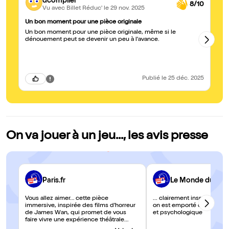
dcompiler
8/10
Vu avec Billet Réduc'
le 29 nov. 2025
Un bon moment pour une pièce originale
Jo
Un bon moment pour une pièce originale, même si le
Su
dénouement peut se devenir un peu à l'avance.
Publié
le 25 déc. 2025
On va jouer à un jeu..., les avis presse
Paris.fr
Le Monde du Cin
Vous allez aimer… cette pièce
... clairement inspiré de fil
immersive, inspirée des films d’horreur
on est emporté dans ce ca
de James Wan, qui promet de vous
et psychologique
faire vivre une expérience théâtrale
intense. Oui, sur scène comme sur son