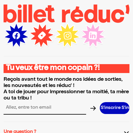
Tu veux être mon copain ?!
Reçois avant tout le monde nos idées de sorties,
les nouveautés et les réduc' !
A toi de jouer pour impressionner ta moitié, ta mère
ou ta tribu !
S’inscrire S’inscrire S’inscr
Adresse email pour la newsletter
Une question ?