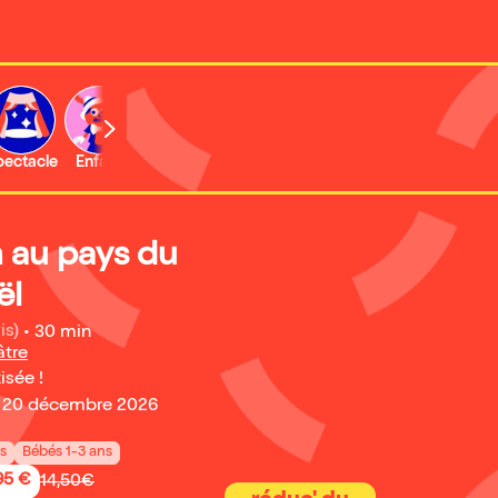
b
pectacle
Enfant
Concert
Activité
 au pays du
ël
is)
•
30 min
âtre
isée !
 20 décembre 2026
ns
Bébés 1-3 ans
95 €
14,50€