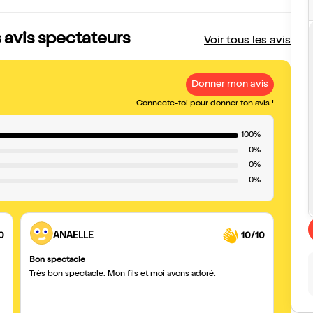
 avis spectateurs
Voir tous les avis
Donner mon avis
Connecte-toi pour donner ton avis !
100%
0%
0%
0%
0
ANAELLE
10/10
Bon spectacle
Super
Très bon spectacle. Mon fils et moi avons adoré.
Une h
sommet
recom