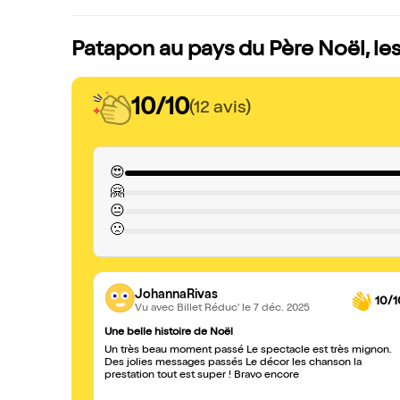
Patapon au pays du Père Noël, les
10/10
(12 avis)
😍
🤗
😐
🙁
JohannaRivas
10/1
Vu avec Billet Réduc'
le 7 déc. 2025
Une belle histoire de Noël
Un très beau moment passé Le spectacle est très mignon.
Des jolies messages passés Le décor les chanson la
prestation tout est super ! Bravo encore