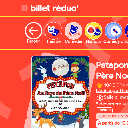
Retour
Théâtre
Comédie
Humour
Comedy clu
S
Patapon
Père No
10/10
(12 av
L'Archange Thé
Salle climat
5 décembre au
Théâtre
Tout petits 3-6 a
À partir de 10,