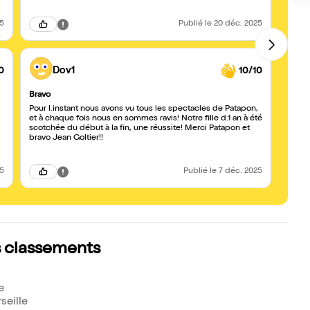
25
Publié
le 20 déc. 2025
0
Dov1
10/10
Bravo
Très 
Pour l.instant nous avons vu tous les spectacles de Patapon,
Super 
et à chaque fois nous en sommes ravis! Notre fille d.1 an à été
j'amèn
scotchée du début à la fin, une réussite! Merci Patapon et
décro
bravo Jean Goltier!!
momen
adult
25
Publié
le 7 déc. 2025
s classements
e
seille