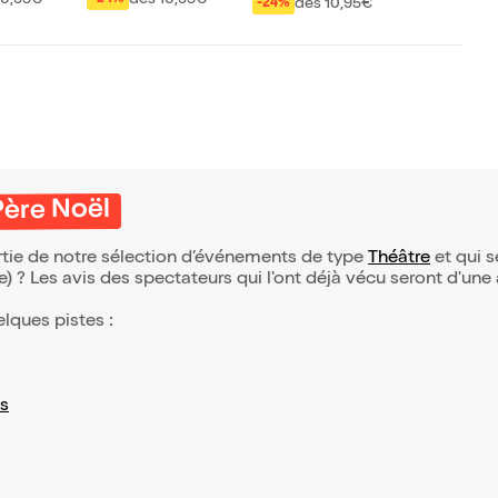
dès 10,95€
-24%
me
Père Noël
rtie de notre sélection d’événements de type
Théâtre
et qui se
(e) ? Les avis des spectateurs qui l'ont déjà vécu seront d'une
elques pistes :
s