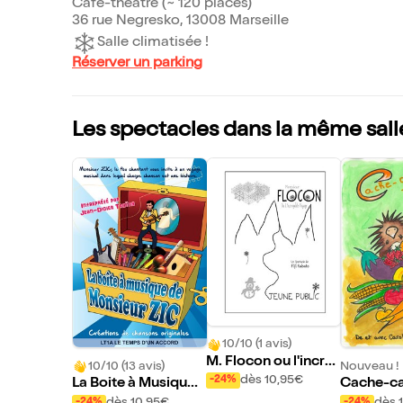
Café-théâtre (~ 120 places)
36 rue Negresko, 13008 Marseille
Salle climatisée !
Réserver un parking
Les spectacles dans la même sall
10/10 (1 avis)
M. Flocon ou l'incro
10/10 (13 avis)
Nouveau !
yable voyage
dès 10,95€
-24%
La Boite à Musique
Cache-ca
de Monsieur Zic
e potage
dès 10,95€
dès 
-24%
-24%