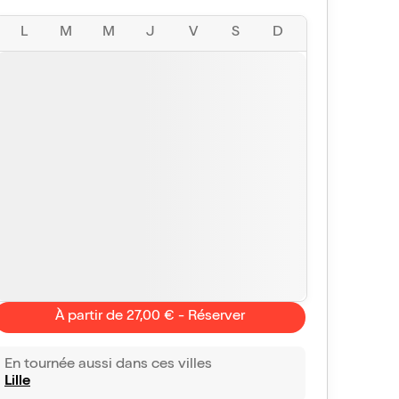
L
M
M
J
V
S
D
À partir de 27,00 € - Réserver
En tournée aussi dans ces villes
Lille