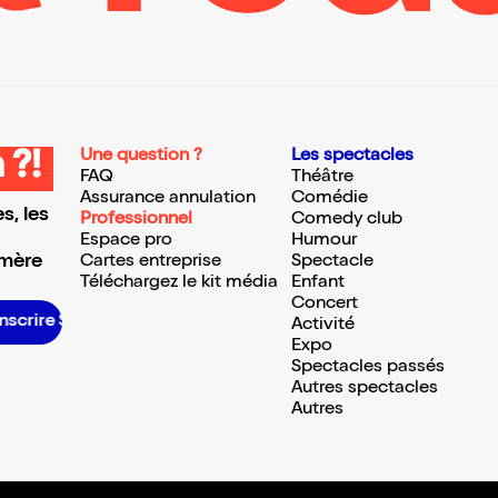
Une question ?
Les spectacles
 ?!
FAQ
Théâtre
Assurance annulation
Comédie
s, les
Professionnel
Comedy club
Espace pro
Humour
 mère
Cartes entreprise
Spectacle
Téléchargez le kit média
Enfant
Concert
scrire S’inscrire S’inscrire S’inscrire S’inscrire S’inscrire S’inscrire S’inscrire S’inscrire S’inscrire S’inscrire S’inscrire
Activité
Expo
Spectacles passés
Autres spectacles
Autres