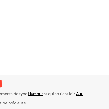
 avis)
Lemarchan
énements de type
Humour
et qui se tient ici :
Aux
 aide précieuse !