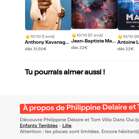
10/10 (17 avis)
10/10 (1 avis)
10/10 (4
Jean-Baptiste Maz
Anthony Kavanagh
Antoine 
oyer dans Le maître
dès 22€
dans Jetlag
s Magic
dès 31,50€
dès 22€
du jeu version Scien
ce Fiction
Tu pourrais aimer aussi !
À propos de Philippine Delaire et 
Découvre Philippine Delaire et Tom Villa Dans Oui (s
Enfants Terribles
-
Lille
.
Attention : les places sont limitées. Encore hésitant