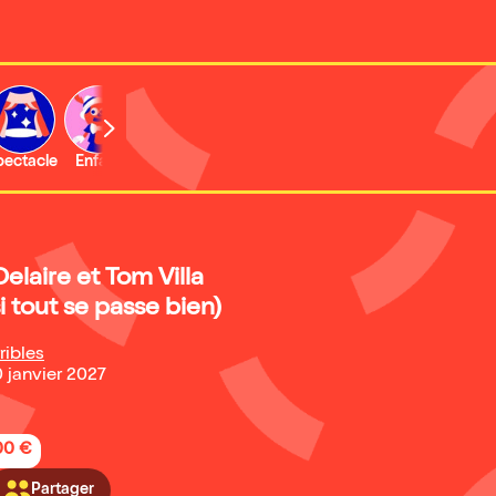
b
pectacle
Enfant
Concert
Activité
Delaire et Tom Villa
i tout se passe bien)
ribles
0 janvier 2027
,00 €
Partager