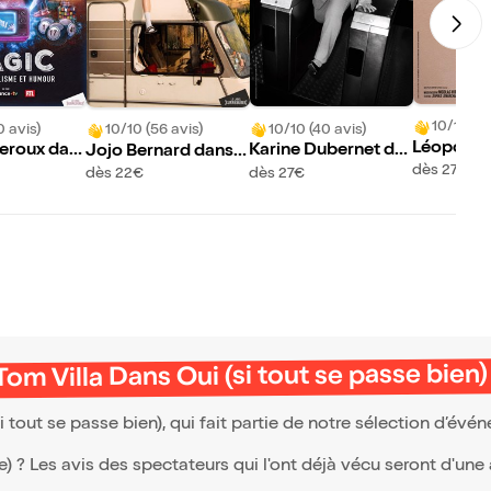
10/10 (33
0 avis)
10/10 (40 avis)
10/10 (56 avis)
Léopold 
Leroux dan
Karine Dubernet da
Jojo Bernard dans T
d
ns Carabistouilles
dès 27€
out le monde il est b
dès 27€
dès 22€
eauf
Tom Villa Dans Oui (si tout se passe bien)
i tout se passe bien), qui fait partie de notre sélection d’év
(e) ? Les avis des spectateurs qui l'ont déjà vécu seront d'une