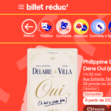
Retour
Théâtre
Comédie
Humour
Comedy clu
S
Philippine 
Dans Oui (s
1 h 20 min
Aux Enfants Ter
28 janvier au 3
Humour
Tout public
À partir de 27
Favoris