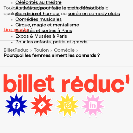
Célébrités au théâtre
Toujours à la recherche de la sortie idéale ? Voici
Au théâtre, pour faire le plein d’émotions
quelques pistes :
Stand-up et humour
ou
soirée en comedy clubs
Comédies musicales
Cirque, magie et mentalisme
Lire la suite
Activités et sorties à Paris
Expos & Musées à Paris
Pour les enfants, petits et grands
BilletReduc
Toulon
Comédie
Pourquoi les femmes aiment les connards ?