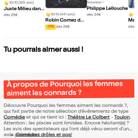
Nouveau !
10/10 (105 avis)
Philippe Lellouche
Juste Milieu dans
Zinzin !
10/10 (441 avis)
10
dès 34€
dès 25€
Robin Gomez dan
Mar
s Viens on se rentr
-11%
dès 24€
dès 
e dedans mais for
t !
Tu pourrais aimer aussi !
À propos de Pourquoi les femmes
aiment les connards ?
Découvre Pourquoi les femmes aiment les connards ?,
qui fait partie de notre sélection d’événements de type
Comédie
et qui se tient ici :
Théâtre Le Colbert
-
Toulon
.
Attention : les places sont limitées. Encore hésitant(e) ?
Les avis des spectateurs qui l'ont déjà vécu seront d'une
aide précieuse !
Comédies drôles et pop’