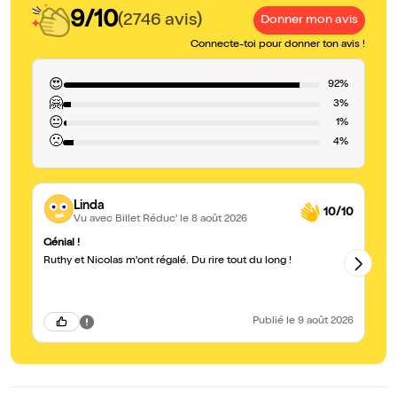
9/10
(2746 avis)
Donner mon avis
Connecte-toi pour donner ton avis !
😍
92%
🤗
3%
😐
1%
🙁
4%
Linda
10/10
Vu avec Billet Réduc'
le 8 août 2026
Génial !
A 
Ruthy et Nicolas m'ont régalé. Du rire tout du long !
On
dy
Publié
le 9 août 2026