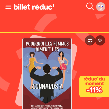
réduc' du
moment
-11%