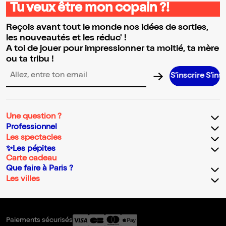
Tu veux être mon copain ?!
Reçois avant tout le monde nos idées de sorties,
les nouveautés et les réduc' !
A toi de jouer pour impressionner ta moitié, ta mère
ou ta tribu !
S’inscrire S’inscrire S’in
Adresse email pour la newsletter
Une question ?
Professionnel
Les spectacles
✨Les pépites
Carte cadeau
Que faire à Paris ?
Les villes
Paiements sécurisés