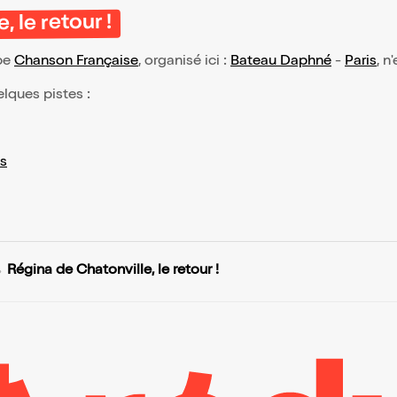
 le retour !
ype
Chanson Française
, organisé ici :
Bateau Daphné
-
Paris
, n
elques pistes :
s
Régina de Chatonville, le retour !