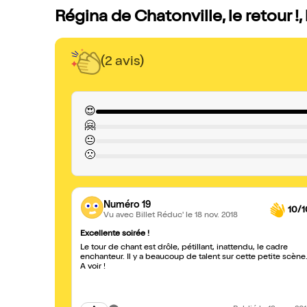
Régina de Chatonville, le retour !,
(2 avis)
😍
🤗
😐
🙁
Numéro 19
10/1
Vu avec Billet Réduc'
le 18 nov. 2018
Excellente soirée !
Le tour de chant est drôle, pétillant, inattendu, le cadre
enchanteur. Il y a beaucoup de talent sur cette petite scène
A voir !