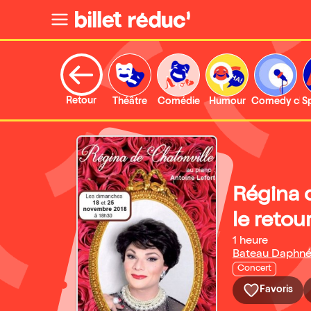
Retour
Théâtre
Comédie
Humour
Comedy clu
S
Régina 
le retour
1 heure
Bateau Daphn
Concert
Favoris