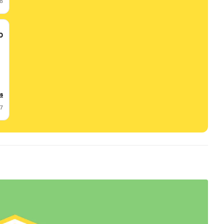
18
0
us
17