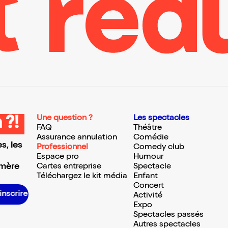
Une question ?
Les spectacles
 ?!
FAQ
Théâtre
Assurance annulation
Comédie
s, les
Professionnel
Comedy club
Espace pro
Humour
 mère
Cartes entreprise
Spectacle
Téléchargez le kit média
Enfant
Concert
S’inscrire S’inscrire S’inscrire S’inscrire S’inscrire S’inscrire S’inscrire S’inscrire S’inscrire S’inscrire S’inscrire S’inscrire
Activité
Expo
Spectacles passés
Autres spectacles