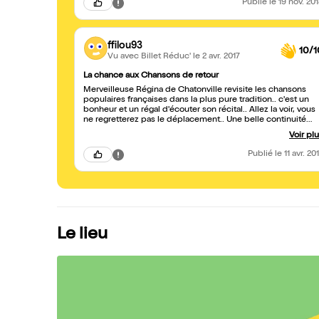
Publié
le 19 nov. 20
ffilou93
10/1
Vu avec Billet Réduc'
le 2 avr. 2017
La chance aux Chansons de retour
Merveilleuse Régina de Chatonville revisite les chansons
populaires françaises dans la plus pure tradition.. c'est un
bonheur et un régal d'écouter son récital.. Allez la voir, vous
ne regretterez pas le déplacement.. Une belle continuité
pour le tour de Chant de Régina de chatonville..
Voir pl
Publié
le 11 avr. 20
Le lieu