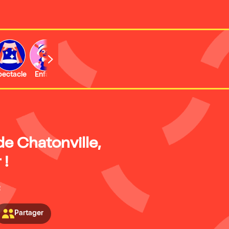
b
pectacle
Enfant
Concert
Activité
Expo et musée
de Chatonville,
 !
é
Partager