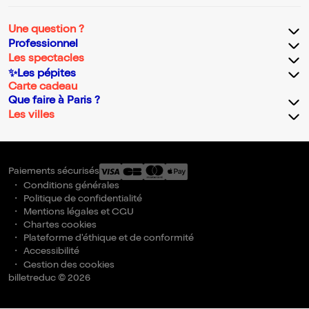
Une question ?
Professionnel
Les spectacles
✨Les pépites
Carte cadeau
Que faire à Paris ?
Les villes
Paiements sécurisés
Conditions générales
Politique de confidentialité
Mentions légales et CGU
Chartes cookies
Plateforme d'éthique et de conformité
Accessibilité
Gestion des cookies
billetreduc © 2026