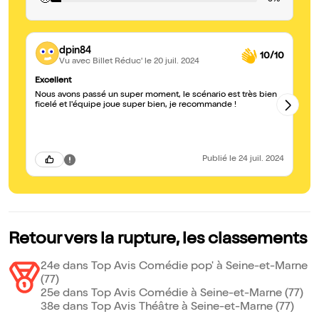
🙁
dpin84
10/10
Vu avec Billet Réduc'
le 20 juil. 2024
Excellent
on
Nous avons passé un super moment, le scénario est très bien
3 
ficelé et l'équipe joue super bien, je recommande !
hi
co
Publié
le 24 juil. 2024
Retour vers la rupture, les classements
24e dans Top Avis Comédie pop' à Seine-et-Marne
(77)
25e dans Top Avis Comédie à Seine-et-Marne (77)
38e dans Top Avis Théâtre à Seine-et-Marne (77)