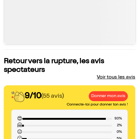
Retour vers la rupture, les avis
spectateurs
Voir tous les avis
9/10
(55 avis)
Donner mon avis
Connecte-toi pour donner ton avis !
😍
93%
🤗
2%
😐
0%
5%