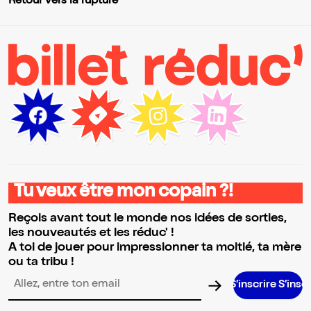
Retour vers la rupture
Tu veux être mon copain ?!
Reçois avant tout le monde nos idées de sorties,
les nouveautés et les réduc' !
A toi de jouer pour impressionner ta moitié, ta mère
ou ta tribu !
S’inscrire S’inscrire S’inscr
Adresse email pour la newsletter