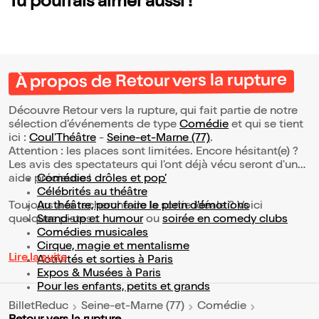
Tu pourrais aimer aussi !
À propos de Retour vers la rupture
Découvre Retour vers la rupture, qui fait partie de notre
sélection d’événements de type
Comédie
et qui se tient
ici :
Coul'Théâtre
-
Seine-et-Marne (77)
.
Attention : les places sont limitées. Encore hésitant(e) ?
Les avis des spectateurs qui l'ont déjà vécu seront d'une
aide précieuse !
Comédies drôles et pop’
Célébrités au théâtre
Toujours à la recherche de la sortie idéale ? Voici
Au théâtre, pour faire le plein d’émotions
quelques pistes :
Stand-up et humour
ou
soirée en comedy clubs
Comédies musicales
Cirque, magie et mentalisme
Lire la suite
Activités et sorties à Paris
Expos & Musées à Paris
Pour les enfants, petits et grands
BilletReduc
Seine-et-Marne (77)
Comédie