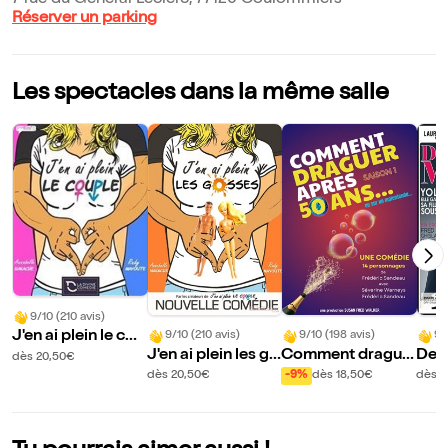
7 rue du Général Leclerc, 77120 Coulommiers
Réserver un parking
Les spectacles dans la même salle
9/10 (210 avis)
J'en ai plein le cou
9/10 (210 avis)
9/10 (198 avis)
9/
J'en ai plein les go
Comment drague
Des
ple
dès 20,50€
sses
r après 50 ans
s
dès 20,50€
-9%
dès 18,50€
dès 1