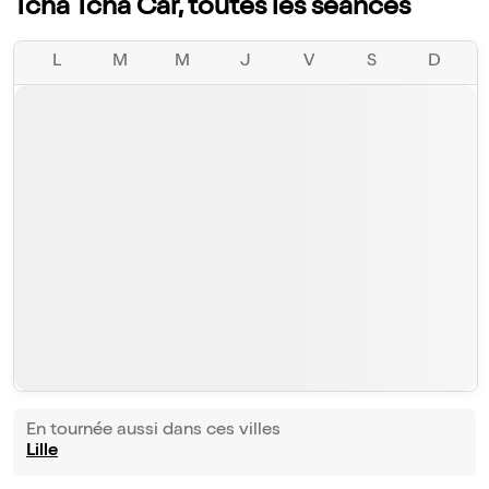
Tcha Tcha Car, toutes les séances
L
M
M
J
V
S
D
En tournée aussi dans ces villes
Lille