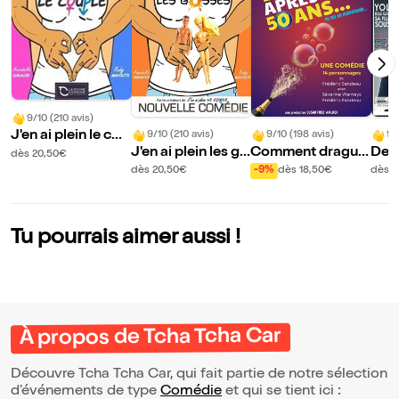
9/10 (210 avis)
J'en ai plein le cou
9/10 (210 avis)
9/10 (198 avis)
9/
J'en ai plein les go
Comment drague
Des
ple
dès 20,50€
sses
r après 50 ans
s
dès 20,50€
-9%
dès 18,50€
dès 1
Tu pourrais aimer aussi !
À propos de Tcha Tcha Car
Découvre Tcha Tcha Car, qui fait partie de notre sélection
d’événements de type
Comédie
et qui se tient ici :