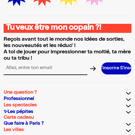
Tu veux être mon copain ?!
Reçois avant tout le monde nos idées de sorties,
les nouveautés et les réduc' !
A toi de jouer pour impressionner ta moitié, ta mère
ou ta tribu !
S’inscrire S’inscrire S’inscr
Adresse email pour la newsletter
Une question ?
Professionnel
Les spectacles
✨Les pépites
Carte cadeau
Que faire à Paris ?
Les villes