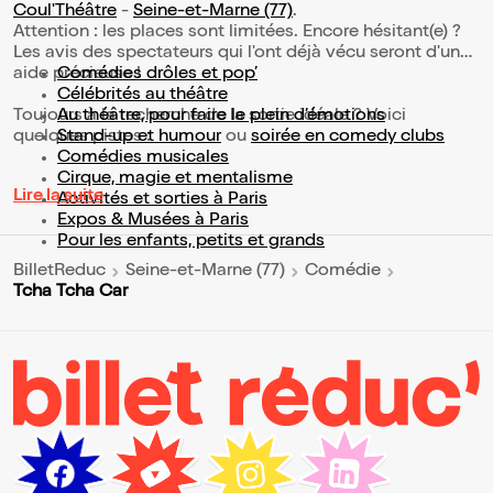
Coul'Théâtre
-
Seine-et-Marne (77)
.
Attention : les places sont limitées. Encore hésitant(e) ?
Les avis des spectateurs qui l'ont déjà vécu seront d'une
aide précieuse !
Comédies drôles et pop’
Célébrités au théâtre
Toujours à la recherche de la sortie idéale ? Voici
Au théâtre, pour faire le plein d’émotions
quelques pistes :
Stand-up et humour
ou
soirée en comedy clubs
Comédies musicales
Cirque, magie et mentalisme
Lire la suite
Activités et sorties à Paris
Expos & Musées à Paris
Pour les enfants, petits et grands
BilletReduc
Seine-et-Marne (77)
Comédie
Tcha Tcha Car