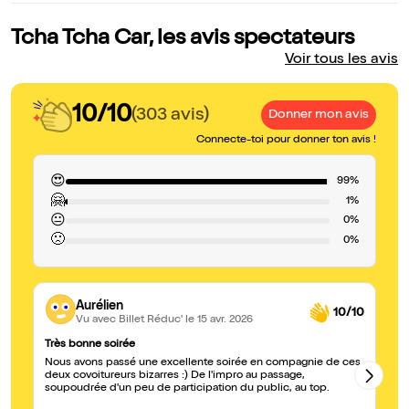
Tcha Tcha Car, les avis spectateurs
Voir tous les avis
10/10
(303 avis)
Donner mon avis
Connecte-toi pour donner ton avis !
😍
99%
🤗
1%
😐
0%
🙁
0%
Aurélien
10/10
Vu avec Billet Réduc'
le 15 avr. 2026
Très bonne soirée
Au
Nous avons passé une excellente soirée en compagnie de ces
2 
deux covoitureurs bizarres :) De l'impro au passage,
soupoudrée d'un peu de participation du public, au top.