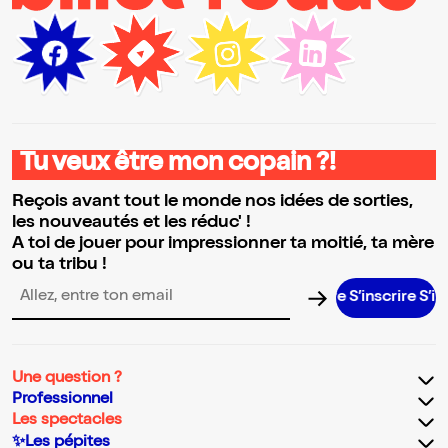
Tu veux être mon copain ?!
Reçois avant tout le monde nos idées de sorties,
les nouveautés et les réduc' !
A toi de jouer pour impressionner ta moitié, ta mère
ou ta tribu !
S’inscrire S’inscrire 
Adresse email pour la newsletter
Une question ?
Professionnel
Les spectacles
✨Les pépites