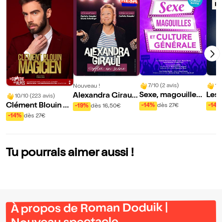
7/10 (2 avis)
10
Nouveau !
Sexe, magouilles
Les
Alexandra Girault
10/10 (223 avis)
et culture général
u m
dans Alex en Scèn
Clément Blouin da
-14%
dès 27€
-14%
-19%
dès 16,50€
e
e
ns Magicien
-14%
dès 27€
Tu pourrais aimer aussi !
À propos de Roman Doduik |