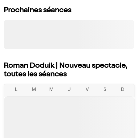
Prochaines séances
Roman Doduik | Nouveau spectacle,
toutes les séances
L
M
M
J
V
S
D