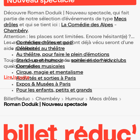
Nouveau spectacle
Découvre Roman Doduik | Nouveau spectacle, qui fait
partie de notre sélection d’événements de type
Mecs
drôles
et qui se tient ici :
La Comédie des Alpes
-
Chambéry
.
Attention : les places sont limitées. Encore hésitant(e) ?
Les avis des spectateurs qui l'ont déjà vécu seront d'une
Comédies drôles et pop’
aide précieuse !
Célébrités au théâtre
Au théâtre, pour faire le plein d’émotions
Toujours à la recherche de la sortie idéale ? Voici
Stand-up et humour
ou
soirée en comedy clubs
quelques pistes :
Comédies musicales
Cirque, magie et mentalisme
Lire la suite
Activités et sorties à Paris
Expos & Musées à Paris
Pour les enfants, petits et grands
BilletReduc
Chambéry
Humour
Mecs drôles
Roman Doduik | Nouveau spectacle