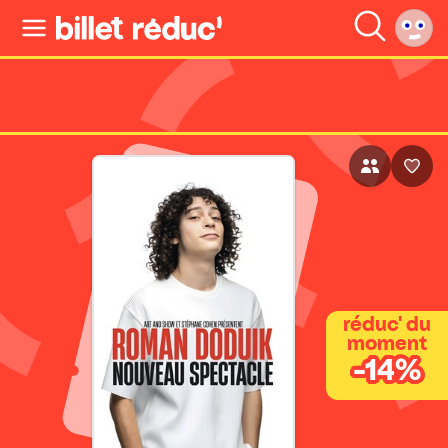
réduc' du
moment
-14%