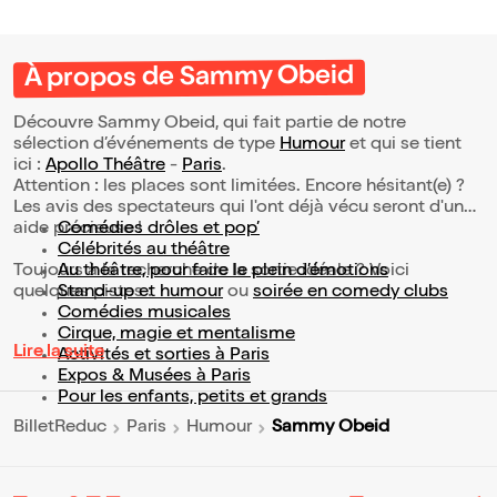
À propos de Sammy Obeid
Découvre Sammy Obeid, qui fait partie de notre
sélection d’événements de type
Humour
et qui se tient
ici :
Apollo Théâtre
-
Paris
.
Attention : les places sont limitées. Encore hésitant(e) ?
Les avis des spectateurs qui l'ont déjà vécu seront d'une
aide précieuse !
Comédies drôles et pop’
Célébrités au théâtre
Toujours à la recherche de la sortie idéale ? Voici
Au théâtre, pour faire le plein d’émotions
quelques pistes :
Stand-up et humour
ou
soirée en comedy clubs
Comédies musicales
Cirque, magie et mentalisme
Lire la suite
Activités et sorties à Paris
Expos & Musées à Paris
Pour les enfants, petits et grands
Sammy Obeid
BilletReduc
Paris
Humour