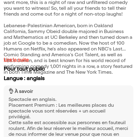
want more, this is a night of raw and unfiltered comedy
you want to witness! So, tell all your friends to tell their
friends and come out for a night of non-stop laughs!
Lebanese-Palestinian American, born in Oakland
California, Sammy Obeid double majored in Business
and Mathematics at UC Berkeley and then turned down a
job at Google to be a comedian. Now the host of 100
Humans on Netflix, he's also appeared on NBC's Last
Comic Standing and America's Got Talent, as well as
Lire la suite
TBS's Conan, and is best known for his world record of
performing comedy 1,001 nights in a row, a story featured
Pour tout public
in both Time Magazine and The New York Times.
Langue : anglais
👌 À savoir
Spectacle en anglais.
Placement Premium : Les meilleures places du
spectacle vous sont réservées + un accueil
privilégié.
Cette salle est accessible aux personnes en fauteuil
roulant. Afin de leur réserver le meilleur accueil, merci
de nous informer de leur venue pour que nous en