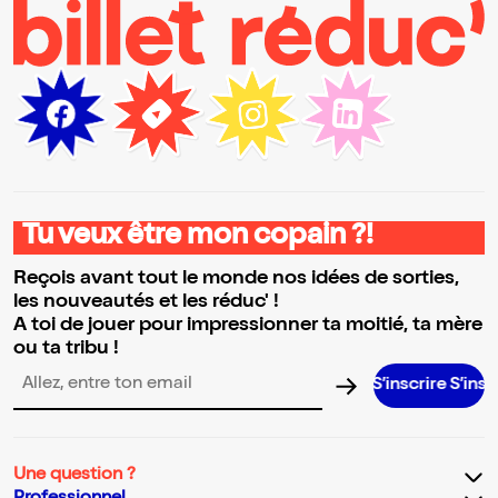
Tu veux être mon copain ?!
Reçois avant tout le monde nos idées de sorties,
les nouveautés et les réduc' !
A toi de jouer pour impressionner ta moitié, ta mère
ou ta tribu !
S’inscrire S’inscrire S’insc
Adresse email pour la newsletter
Une question ?