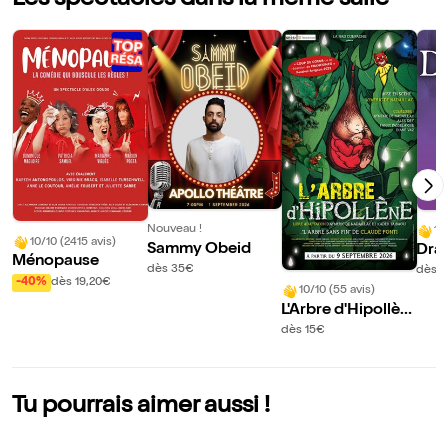
Les spectacles dans la même salle
Nouveau !
10
10/10 (2415 avis)
Sammy Obeid
Drac
Ménopause
e hi
dès 35€
dès 
-40%
dès 19,20€
fiant
10/10 (55 avis)
L'Arbre d'Hipollèn
e
dès 15€
Tu pourrais aimer aussi !