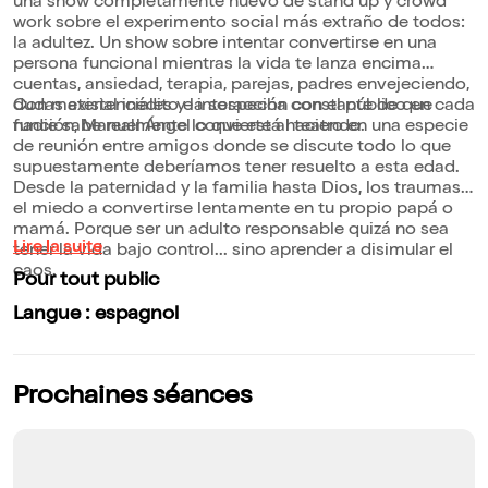
una show completamente nuevo de stand up y crowd
work sobre el experimento social más extraño de todos:
la adultez. Un show sobre intentar convertirse en una
persona funcional mientras la vida te lanza encima
cuentas, ansiedad, terapia, parejas, padres envejeciendo,
dudas existenciales y la sospecha constante de que
Con material inédito e interacción con el público en cada
nadie sabe realmente lo que está haciendo.
función, Manuel Ángel convierte al teatro en una especie
de reunión entre amigos donde se discute todo lo que
supuestamente deberíamos tener resuelto a esta edad.
Desde la paternidad y la familia hasta Dios, los traumas y
el miedo a convertirse lentamente en tu propio papá o
mamá. Porque ser un adulto responsable quizá no sea
Lire la suite
tener la vida bajo control... sino aprender a disimular el
caos.
Pour tout public
Langue : espagnol
Prochaines séances