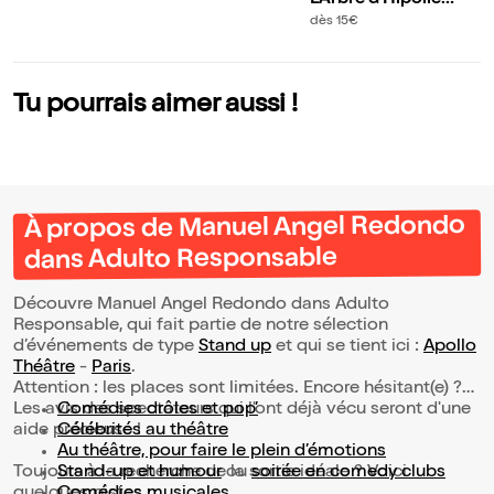
e
dès 15€
Tu pourrais aimer aussi !
À propos de Manuel Angel Redondo
dans Adulto Responsable
Découvre Manuel Angel Redondo dans Adulto
Responsable, qui fait partie de notre sélection
d’événements de type
Stand up
et qui se tient ici :
Apollo
Théâtre
-
Paris
.
Attention : les places sont limitées. Encore hésitant(e) ?
Les avis des spectateurs qui l'ont déjà vécu seront d'une
Comédies drôles et pop’
aide précieuse !
Célébrités au théâtre
Au théâtre, pour faire le plein d’émotions
Toujours à la recherche de la sortie idéale ? Voici
Stand-up et humour
ou
soirée en comedy clubs
quelques pistes :
Comédies musicales