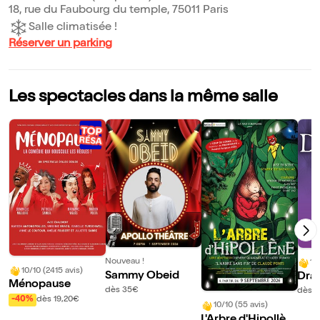
18, rue du Faubourg du temple, 75011 Paris
Salle climatisée !
Réserver un parking
Les spectacles dans la même salle
Nouveau !
10
10/10 (2415 avis)
Sammy Obeid
Drac
Ménopause
e hi
dès 35€
dès 
-40%
dès 19,20€
fiant
10/10 (55 avis)
L'Arbre d'Hipollèn