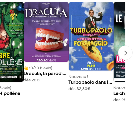
10/10 (1 avis)
Dracula, la parodie
Nouveau !
hilarante et terrifian
dès 22€
Turbopaolo dans Il
te !
5 avis)
Nouveau !
poliziotto del forma
dès 32,30€
'Hipollène
Le chat
ggio
dès 25€