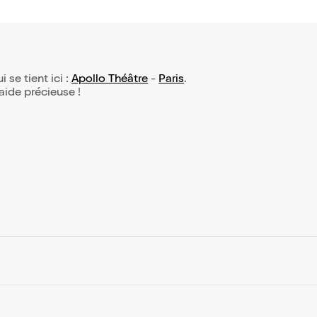
i se tient ici :
Apollo Théâtre
-
Paris
.
 aide précieuse !