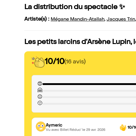
La distribution du spectacle ✨
Artiste(s) :
Mégane Mandin-Atallah
,
Jacques Trin
Les petits larcins d'Arsène Lupin, 
10/10
(16 avis)
😍
🤗
😐
🙁
Aymeric
10/1
Vu avec Billet Réduc'
le 29 avr. 2026