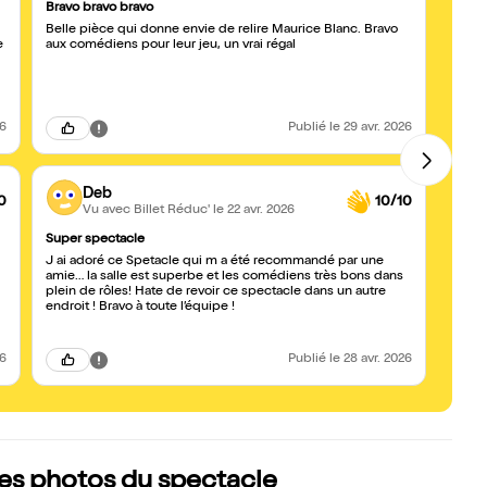
Bravo bravo bravo
Très 
Belle pièce qui donne envie de relire Maurice Blanc. Bravo
Ma fi
e
aux comédiens pour leur jeu, un vrai régal
Merci
26
Publié
le 29 avr. 2026
Deb
0
10/10
Vu avec Billet Réduc'
le 22 avr. 2026
Super spectacle
Un su
J ai adoré ce Spetacle qui m a été recommandé par une
Nous 
amie… la salle est superbe et les comédiens très bons dans
mercr
plein de rôles! Hate de revoir ce spectacle dans un autre
momen
endroit ! Bravo à toute l’équipe !
texte 
adultes, le décor est super... Bref, allez
enfant
26
Publié
le 28 avr. 2026
 les photos du spectacle