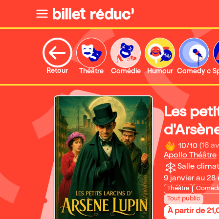
Retour
Théâtre
Comédie
Humour
Comedy clu
S
Les peti
d'Arsèn
10/10
(16 av
Apollo Théâtre
Salle climat
9 janvier au 28
Théâtre
Coméd
Tout public
À partir de 21