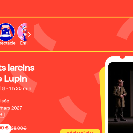
b
pectacle
Enfant
Concert
Activité
Expo et musée
ts larcins
e Lupin
is)
•
1 h 20 min
isée !
 mars 2027
ie
,00 €
28,00€