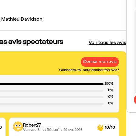
,
Mathieu Davidson
les avis spectateurs
Voir tous les avis
Donner mon avis
Connecte-toi pour donner ton avis !
100%
0%
0%
0%
Robert77
0
10/10
Vu avec Billet Réduc'
le 29 avr. 2026