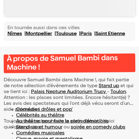
En tournée aussi dans ces villes
Nîmes
Montpellier
Toulouse
Paris
Saint Etienne
À propos de Samuel Bambi dans
Machine !
Découvre Samuel Bambi dans Machine !, qui fait partie
de notre sélection d’événements de type
Stand up
et qui
se tient ici :
Palais Neptune Auditorium Trucy
-
Toulon
.
Attention : les places sont limitées. Encore hésitant(e) ?
Les avis des spectateurs qui l'ont déjà vécu seront d'une
aide précieuse !
Comédies drôles et pop’
Célébrités au théâtre
Toujours à la recherche de la sortie idéale ? Voici
Au théâtre, pour faire le plein d’émotions
quelques pistes :
Stand-up et humour
ou
soirée en comedy clubs
Comédies musicales