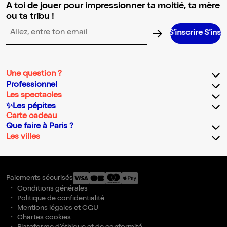
A toi de jouer pour impressionner ta moitié, ta mère
ou ta tribu !
S’inscrire S’inscrire S’in
Adresse email pour la newsletter
Une question ?
Professionnel
Les spectacles
✨Les pépites
Carte cadeau
Que faire à Paris ?
Les villes
Paiements sécurisés
Conditions générales
Politique de confidentialité
Mentions légales et CGU
Chartes cookies