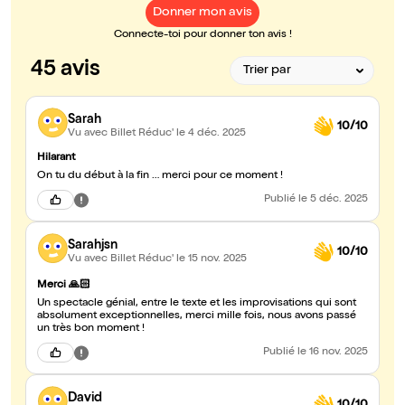
Donner mon avis
Connecte-toi pour donner ton avis !
45 avis
Sarah
10/10
Vu avec Billet Réduc'
le 4 déc. 2025
Hilarant
On tu du début à la fin … merci pour ce moment !
Publié
le 5 déc. 2025
Sarahjsn
10/10
Vu avec Billet Réduc'
le 15 nov. 2025
Merci 🙏🏻
Un spectacle génial, entre le texte et les improvisations qui sont
absolument exceptionnelles, merci mille fois, nous avons passé
un très bon moment !
Publié
le 16 nov. 2025
David
10/10