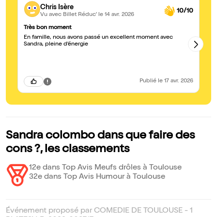
Chris Isère
10/10
Vu avec Billet Réduc'
le 14 avr. 2026
Très bon moment
Tr
En famille, nous avons passé un excellent moment avec
Me
Sandra, pleine d’énergie
travers des mises e
fo
le
ch
ri
Publié
le 17 avr. 2026
Sandra colombo dans que faire des
cons ?, les classements
12e dans Top Avis Meufs drôles à Toulouse
32e dans Top Avis Humour à Toulouse
Événement proposé par COMEDIE DE TOULOUSE - 1