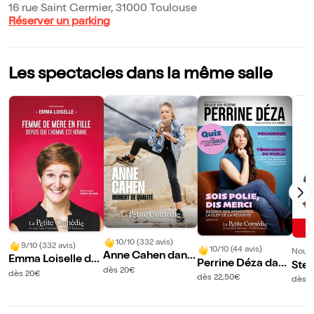
16 rue Saint Germier, 31000 Toulouse
Réserver un parking
Les spectacles dans la même salle
10/10 (332 avis)
9/10 (332 avis)
10/10 (44 avis)
Nouve
Anne Cahen dans
Emma Loiselle da
Perrine Déza dans
Stef
Moment de qualit
dès 20€
ns Femme de mèr
dès 20€
Sois polie, dis mer
s Le
dès 22,50€
dès 2
é
e en fille
ci
d'un