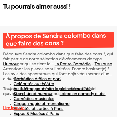
Tu pourrais aimer aussi !
À propos de Sandra colombo dans
que faire des cons ?
Découvre Sandra colombo dans que faire des cons ?, qui
fait partie de notre sélection d’événements de type
Humour
et qui se tient ici :
La Petite Comédie
-
Toulouse
.
Attention : les places sont limitées. Encore hésitant(e) ?
Les avis des spectateurs qui l'ont déjà vécu seront d'une
aide précieuse !
Comédies drôles et pop’
Célébrités au théâtre
Toujours à la recherche de la sortie idéale ? Voici
Au théâtre, pour faire le plein d’émotions
quelques pistes :
Stand-up et humour
ou
soirée en comedy clubs
Comédies musicales
Cirque, magie et mentalisme
Lire la suite
Activités et sorties à Paris
Expos & Musées à Paris