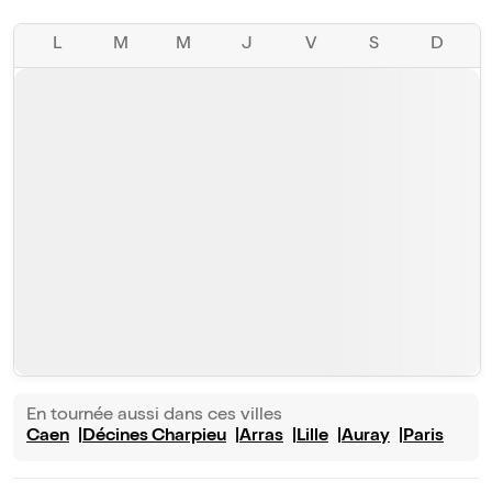
L
M
M
J
V
S
D
En tournée aussi dans ces villes
Caen
Décines Charpieu
Arras
Lille
Auray
Paris