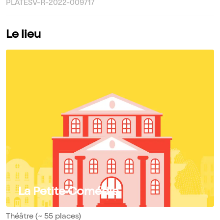
PLATESV-R-2022-009717
Le lieu
La Petite Comédie
Théâtre (~ 55 places)