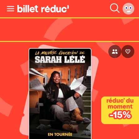
réduc' du
moment
-15%