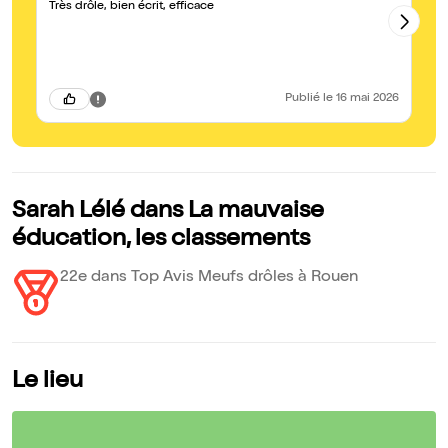
Très drôle, bien écrit, efficace
Ma
dé
et 
av
dé
Publié
le 16 mai 2026
Sarah Lélé dans La mauvaise
éducation, les classements
22e dans Top Avis Meufs drôles à Rouen
Le lieu