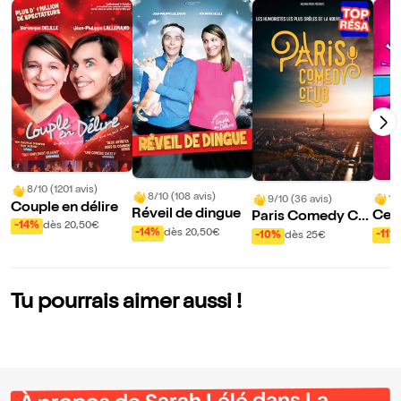
8/10 (1201 avis)
8/10 (108 avis)
10
9/10 (36 avis)
Couple en délire
Réveil de dingue
Ce s
Paris Comedy Clu
-14%
dès 20,50€
Rou
b
-14%
dès 20,50€
-11%
-10%
dès 25€
Tu pourrais aimer aussi !