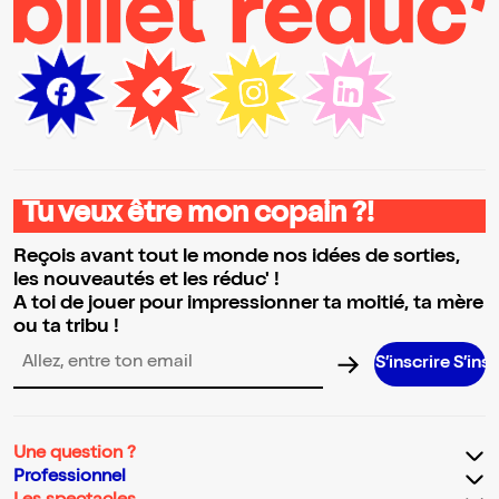
Tu veux être mon copain ?!
Reçois avant tout le monde nos idées de sorties,
les nouveautés et les réduc' !
A toi de jouer pour impressionner ta moitié, ta mère
ou ta tribu !
S’inscrire S’inscrire S’ins
Adresse email pour la newsletter
Une question ?
Professionnel