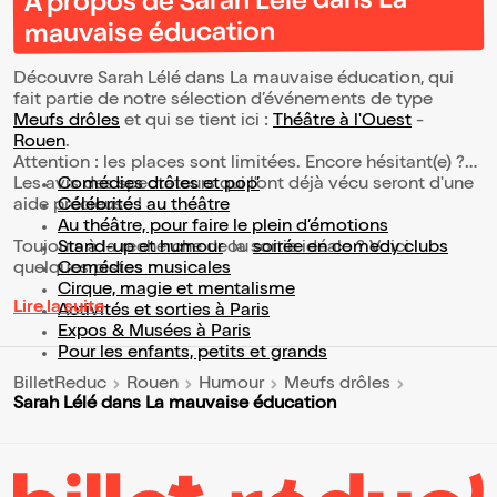
À propos de Sarah Lélé dans La
mauvaise éducation
Découvre Sarah Lélé dans La mauvaise éducation, qui
fait partie de notre sélection d’événements de type
Meufs drôles
et qui se tient ici :
Théâtre à l'Ouest
-
Rouen
.
Attention : les places sont limitées. Encore hésitant(e) ?
Les avis des spectateurs qui l'ont déjà vécu seront d'une
Comédies drôles et pop’
aide précieuse !
Célébrités au théâtre
Au théâtre, pour faire le plein d’émotions
Toujours à la recherche de la sortie idéale ? Voici
Stand-up et humour
ou
soirée en comedy clubs
quelques pistes :
Comédies musicales
Cirque, magie et mentalisme
Lire la suite
Activités et sorties à Paris
Expos & Musées à Paris
Pour les enfants, petits et grands
BilletReduc
Rouen
Humour
Meufs drôles
Sarah Lélé dans La mauvaise éducation