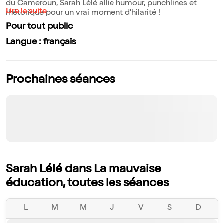
du Cameroun, Sarah Lélé allie humour, punchlines et
Lire la suite
rhétorique pour un vrai moment d'hilarité !
Pour tout public
Langue : français
Prochaines séances
Sarah Lélé dans La mauvaise
éducation, toutes les séances
L
M
M
J
V
S
D