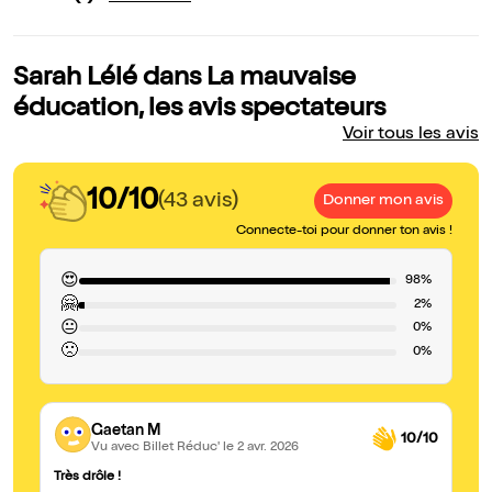
Sarah Lélé dans La mauvaise
éducation, les avis spectateurs
Voir tous les avis
10/10
(43 avis)
Donner mon avis
Connecte-toi pour donner ton avis !
😍
98%
🤗
2%
😐
0%
🙁
0%
Gaetan M
10/10
Vu avec Billet Réduc'
le 2 avr. 2026
Très drôle !
di