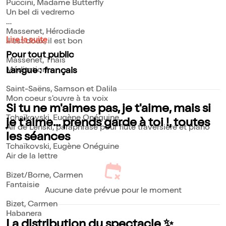
Puccini, Madame Butterfly
Un bel di vedremo
Massenet, Hérodiade
Lire la suite
Il est doux, il est bon
Pour tout public
Massenet, Thaïs
Méditation
Langue : français
Saint-Saëns, Samson et Dalila
Mon coeur s'ouvre à ta voix
Si tu ne m'aimes pas, je t'aime, mais si
Tchaïkovski, Eugène Onéguine
je t'aime... prends garde à toi !, toutes
Air de Lenski, paraphrase pour flûte traversière et piano
les séances
Tchaïkovski, Eugène Onéguine
Air de la lettre
Bizet/Borne, Carmen
Fantaisie
Aucune date prévue pour le moment
Bizet, Carmen
Habanera
La distribution du spectacle ✨