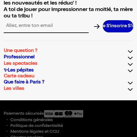
les nouveautés et les réduc' !
A toi de jouer pour impressionner ta moitié, ta mère
ou ta tribu !
S’inscrire S’inscr
Adresse email pour la newsletter
Une question ?
Professionnel
Les spectacles
✨Les pépites
Carte cadeau
Que faire à Paris ?
Les villes
Paiements sécurisés
Conditions générales
Politique de confidentialité
Mentions légales et CGU