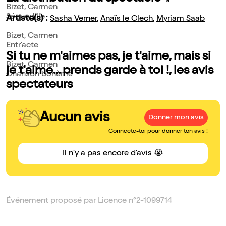
Bizet, Carmen
Séguedille
Artiste(s) :
Sasha Verner
,
Anaïs le Clech
,
Myriam Saab
Bizet, Carmen
Entr'acte
Si tu ne m'aimes pas, je t'aime, mais si
Bizet, Carmen
je t'aime... prends garde à toi !, les avis
Chanson bohème
spectateurs
Aucun avis
Donner mon avis
Connecte-toi pour donner ton avis !
Il n'y a pas encore d'avis 😭
Événement proposé par Licence n°2-1099714