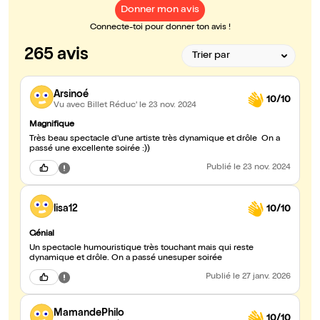
Donner mon avis
Connecte-toi pour donner ton avis !
265 avis
Arsinoé
10/10
Vu avec Billet Réduc'
le 23 nov. 2024
Magnifique
Très beau spectacle d'une artiste très dynamique et drôle On a
passé une excellente soirée :))
Publié
le 23 nov. 2024
lisa12
10/10
Génial
Un spectacle humouristique très touchant mais qui reste
dynamique et drôle. On a passé unesuper soirée
Publié
le 27 janv. 2026
MamandePhilo
10/10