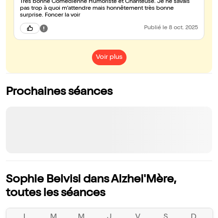
Très bonne Comédienne Humoriste et Chanteuse. Je ne savais
pas trop à quoi m'attendre mais honnêtement très bonne
surprise. Foncer la voir
Publié
le 8 oct. 2025
Voir plus
Prochaines séances
Sophie Belvisi dans Alzhei'Mère,
toutes les séances
L
M
M
J
V
S
D