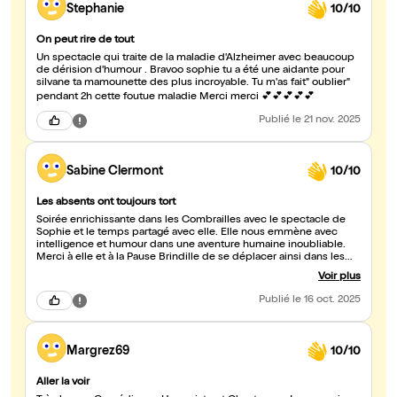
Stephanie
10/10
On peut rire de tout
Un spectacle qui traite de la maladie d'Alzheimer avec beaucoup
de dérision d'humour . Bravoo sophie tu a été une aidante pour
silvane ta mamounette des plus incroyable. Tu m'as fait" oublier"
pendant 2h cette foutue maladie Merci merci 💕💕💕💕💕
Publié
le 21 nov. 2025
Sabine Clermont
10/10
Les absents ont toujours tort
Soirée enrichissante dans les Combrailles avec le spectacle de
Sophie et le temps partagé avec elle. Elle nous emmène avec
intelligence et humour dans une aventure humaine inoubliable.
Merci à elle et à la Pause Brindille de se déplacer ainsi dans les
territoires lointains ! Bien sûr qu'on fera savoir aux absents ce
Voir plus
qu'ils ont loupé !
Publié
le 16 oct. 2025
Margrez69
10/10
Aller la voir