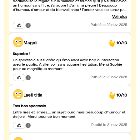
dédiabolise le regard sur la maladie et tout ce qu'il y a autour avec
un humour sans filtre, j'ai adoré ! J'ai ri, j'ai pleuré ! Beaucoup
d'humour, d'amour et de bienveillance ! Foncez vous ne serez pas
déçu, Sophie est vraiment une belle personne et nous prouve
Voir plus
qu'on peut rire de tout avec amour ??
Publié
le 22 nov. 2025
Magali
10/10
Superbe !
Un spectacle aussi drôle qu émouvant avec bcp d interaction
avec le public. À aller voir sans aucune hesitation. Merci Sophie
pour ce magnifique moment !
Publié
le 22 nov. 2025
Laeti ti tia
10/10
Tres bon spectacle
Entre rires et larmes.... un sujet lourd mais beaucoup d'humour et
de joie . Merci pour ce bon moment
Publié
le 21 nov. 2025