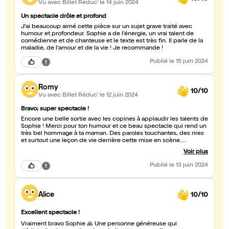
Vu avec Billet Réduc'
le 14 juin 2024
Un spectacle drôle et profond
J'ai beaucoup aimé cette pièce sur un sujet grave traité avec
humour et profondeur. Sophie a de l'énergie, un vrai talent de
comédienne et de chanteuse et le texte est très fin. Il parle de la
maladie, de l'amour et de la vie ! Je recommande !
Publié
le 15 juin 2024
Romy
10/10
Vu avec Billet Réduc'
le 12 juin 2024
Bravo; super spectacle !
Encore une belle sortie avec les copines à applaudir les talents de
Sophie ! Merci pour ton humour et ce beau spectacle qui rend un
très bel hommage à ta maman. Des paroles touchantes, des rires
et surtout une leçon de vie derrière cette mise en scène.
Unanimes pour dire que l'on a passé un super moment ! On
Voir plus
recommande, Encore bravo !!!
Publié
le 13 juin 2024
Alice
10/10
Excellent spectacle !
Vraiment bravo Sophie 🙏 Une personne généreuse qui