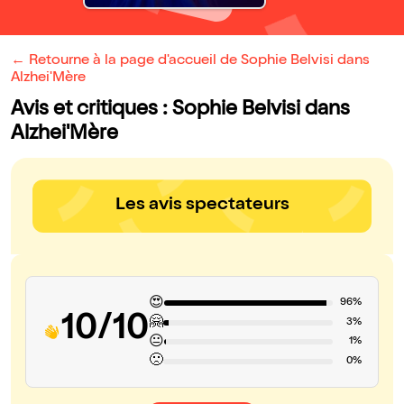
← Retourne à la page d'accueil de Sophie Belvisi dans
Alzhei'Mère
Avis et critiques : Sophie Belvisi dans
Alzhei'Mère
Les avis spectateurs
😍
96%
10/10
🤗
3%
😐
1%
🙁
0%