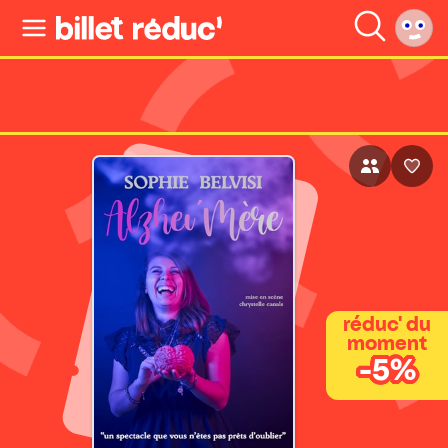
réduc' du
moment
-5%