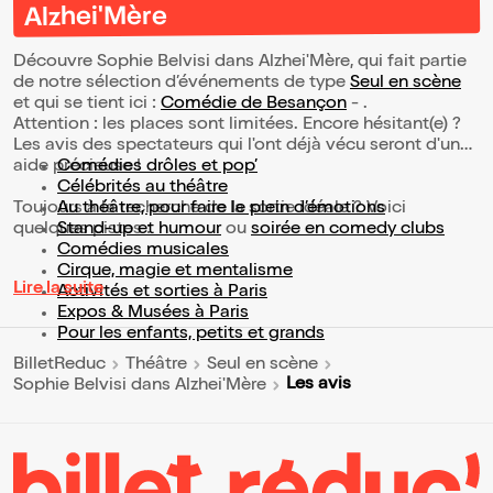
Alzhei'Mère
Découvre Sophie Belvisi dans Alzhei'Mère, qui fait partie
de notre sélection d’événements de type
Seul en scène
et qui se tient ici :
Comédie de Besançon
- .
Attention : les places sont limitées. Encore hésitant(e) ?
Les avis des spectateurs qui l'ont déjà vécu seront d'une
aide précieuse !
Comédies drôles et pop’
Célébrités au théâtre
Toujours à la recherche de la sortie idéale ? Voici
Au théâtre, pour faire le plein d’émotions
quelques pistes :
Stand-up et humour
ou
soirée en comedy clubs
Comédies musicales
Cirque, magie et mentalisme
Lire la suite
Activités et sorties à Paris
Expos & Musées à Paris
Pour les enfants, petits et grands
BilletReduc
Théâtre
Seul en scène
Les avis
Sophie Belvisi dans Alzhei'Mère