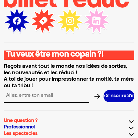
Tu veux être mon copain ?!
Reçois avant tout le monde nos idées de sorties,
les nouveautés et les réduc' !
A toi de jouer pour impressionner ta moitié, ta mère
ou ta tribu !
S’inscrire S’inscrire S
Adresse email pour la newsletter
Une question ?
Professionnel
Les spectacles