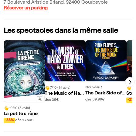
7 Boulevard Aristide Briand, 92400 Courbevoie
Réserver un parking
Les spectacles dans la même salle
Nouveau !
7/10 (14 avis)
9/
The Dark Side of T
The Music of Hans
Stor
he Moon | Courbe
Zimmer & others |
dès 39,99€
dès 39€
-23
voie
Courbevoie
10/10 (8 avis)
La petite sirène
-38%
dès 16,50€