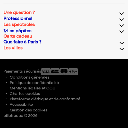
Une question ?
Professionnel
Les spectacles
✨Les pépites
Carte cadeau
Que faire à Paris ?
Les villes
Paiements sécurisés
Conditions générales
Politique de confidentialité
Mentions légales et CGU
Chartes cookies
Plateforme d'éthique et de conformité
Accessibilité
Gestion des cookies
billetreduc © 2026