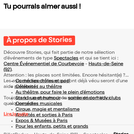
Tu pourrais aimer aussi !
À propos de Stories
Découvre Stories, qui fait partie de notre sélection
d’événements de type
Spectacles
et qui se tient ici :
Centre Événementiel de Courbevoie
-
Hauts-de-Seine
(92)
.
Attention : les places sont limitées. Encore hésitant(e) ?
Les avis des spectateurs qui l'ont déjà vécu seront d'une
Comédies drôles et pop’
aide précieuse !
Célébrités au théâtre
Au théâtre, pour faire le plein d’émotions
Toujours à la recherche de la sortie idéale ? Voici
Stand-up et humour
ou
soirée en comedy clubs
quelques pistes :
Comédies musicales
Cirque, magie et mentalisme
Lire la suite
Activités et sorties à Paris
Expos & Musées à Paris
Pour les enfants, petits et grands