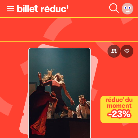
réduc' du
moment
-23%