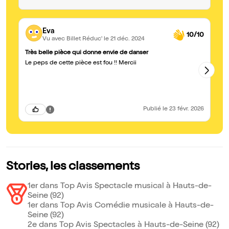
Eva
10/10
Vu avec Billet Réduc'
le 21 déc. 2024
Très belle pièce qui donne envie de danser
Gé
Le peps de cette pièce est fou !! Mercii
Gr
c'
et
ré
Publié
le 23 févr. 2026
Stories, les classements
1er dans Top Avis Spectacle musical à Hauts-de-
Seine (92)
1er dans Top Avis Comédie musicale à Hauts-de-
Seine (92)
2e dans Top Avis Spectacles à Hauts-de-Seine (92)