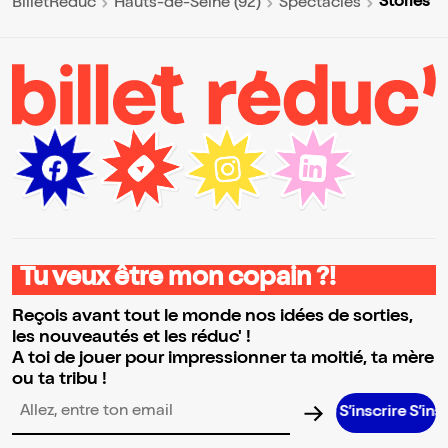
Stories
BilletReduc
Hauts-de-Seine (92)
Spectacles
Tu veux être mon copain ?!
Reçois avant tout le monde nos idées de sorties,
les nouveautés et les réduc' !
A toi de jouer pour impressionner ta moitié, ta mère
ou ta tribu !
S’inscrire S’inscrire S’in
Adresse email pour la newsletter