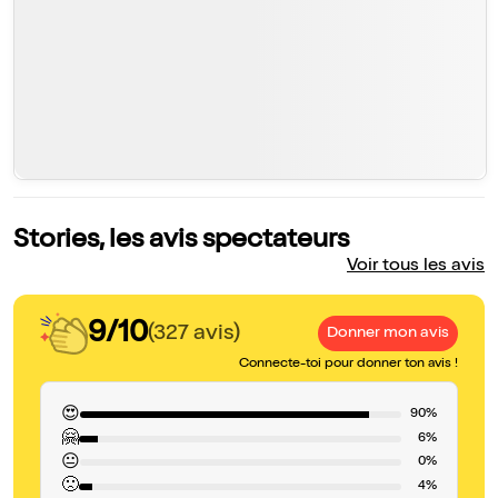
Stories, les avis spectateurs
Voir tous les avis
9/10
(327 avis)
Donner mon avis
Connecte-toi pour donner ton avis !
😍
90%
🤗
6%
😐
0%
🙁
4%