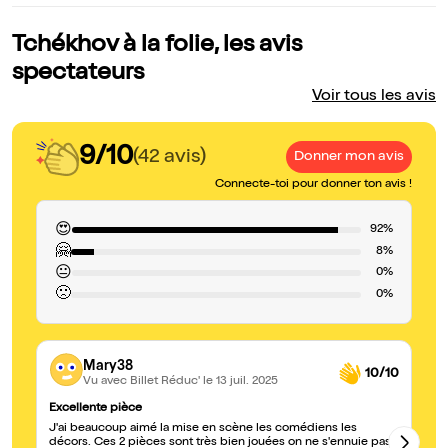
Tchékhov à la folie, les avis
spectateurs
Voir tous les avis
9/10
(42 avis)
Donner mon avis
Connecte-toi pour donner ton avis !
😍
92%
🤗
8%
😐
0%
🙁
0%
Mary38
10/10
Vu avec Billet Réduc'
le 13 juil. 2025
Excellente pièce
Qu
J'ai beaucoup aimé la mise en scène les comédiens les
Le
décors. Ces 2 pièces sont très bien jouées on ne s'ennuie pas
un