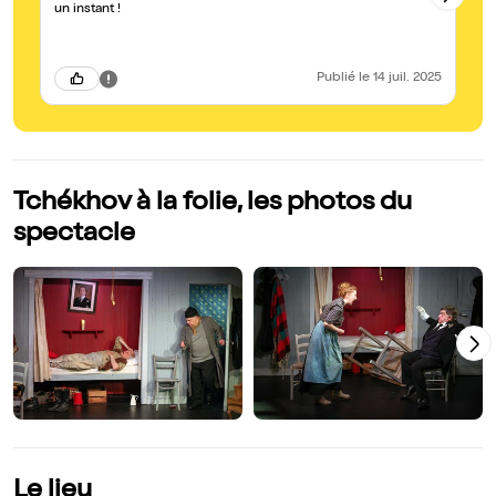
un instant !
th
ab
Publié
le 14 juil. 2025
Tchékhov à la folie, les photos du
spectacle
Le lieu