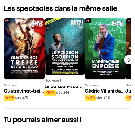
Les spectacles dans la même salle
Nouveau !
Nouveau !
Nouveau !
Nouve
Le poisson-scorpi
Quatrevingt-treiz
Cédric Villani dan
Judi
on
-30%
dès 24€
e
s Mathématique e
ric 
-27%
dès 27€
-30%
dès 24€
-30
n poésie
mag
Tu pourrais aimer aussi !