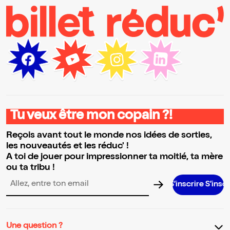
Tu veux être mon copain ?!
Reçois avant tout le monde nos idées de sorties,
les nouveautés et les réduc' !
A toi de jouer pour impressionner ta moitié, ta mère
ou ta tribu !
S’inscrire S’inscrire S’inscri
Adresse email pour la newsletter
Une question ?