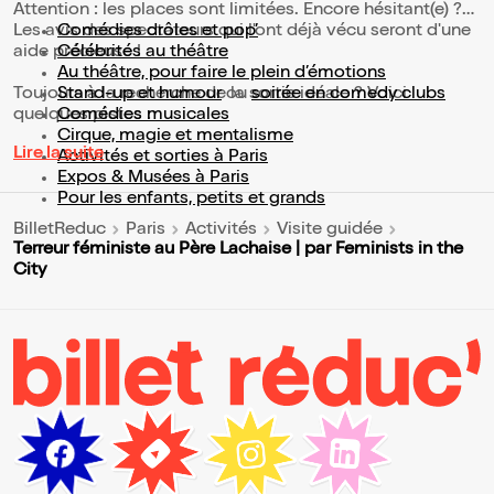
Attention : les places sont limitées. Encore hésitant(e) ?
Les avis des spectateurs qui l'ont déjà vécu seront d'une
Comédies drôles et pop’
aide précieuse !
Célébrités au théâtre
Au théâtre, pour faire le plein d’émotions
Toujours à la recherche de la sortie idéale ? Voici
Stand-up et humour
ou
soirée en comedy clubs
quelques pistes :
Comédies musicales
Cirque, magie et mentalisme
Lire la suite
Activités et sorties à Paris
Expos & Musées à Paris
Pour les enfants, petits et grands
BilletReduc
Paris
Activités
Visite guidée
Terreur féministe au Père Lachaise | par Feminists in the
City