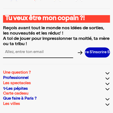
Tu veux être mon copain ?!
Reçois avant tout le monde nos idées de sorties,
les nouveautés et les réduc' !
A toi de jouer pour impressionner ta moitié, ta mère
ou ta tribu !
S’inscrire S’inscri
Adresse email pour la newsletter
Une question ?
Professionnel
Les spectacles
✨Les pépites
Carte cadeau
Que faire à Paris ?
Les villes