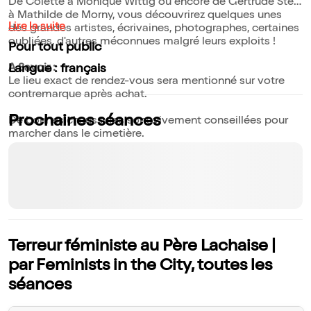
De Colette à Monique Wittig ou encore de Gertrude Stein
à Mathilde de Morny, vous découvrirez quelques unes
Lire la suite
des grandes artistes, écrivaines, photographes, certaines
oubliées, d'autres méconnues malgré leurs exploits !
Pour tout public
A Savoir :
Langue : français
Le lieu exact de rendez-vous sera mentionné sur votre
contremarque après achat.
Prochaines séances
De bonnes chaussures sont vivement conseillées pour
marcher dans le cimetière.
Terreur féministe au Père Lachaise |
par Feminists in the City, toutes les
séances