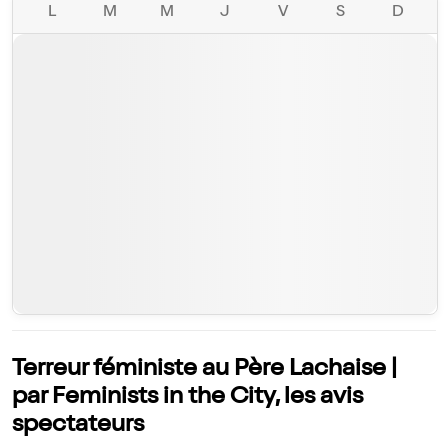
L
M
M
J
V
S
D
Terreur féministe au Père Lachaise |
par Feminists in the City, les avis
spectateurs