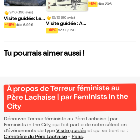
u Pè
au Père Lachaise |
-8%
dès 23€
onté
par Feminists in th
9/10 (196 avis)
e Sy
e City
10/10 (60 avis)
Visite guidée: Les
Visite guidée : Art
Amis et Passionné
-46%
dès 6,95€
& Patrimoine au P
s du Père-Lachais
-46%
dès 6,95€
ère-Lachaise | par
e - 200 ans d'art et
Régis Forrestier
d'histoire | par Ré
gis Dufour Forrest
Tu pourrais aimer aussi !
ier
À propos de Terreur féministe au
Père Lachaise | par Feminists in the
City
Découvre Terreur féministe au Père Lachaise | par
Feminists in the City, qui fait partie de notre sélection
d’événements de type
Visite guidée
et qui se tient ici :
Cimetière du Père Lachaise
-
Paris
.