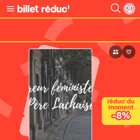
réduc' du
moment
-8%