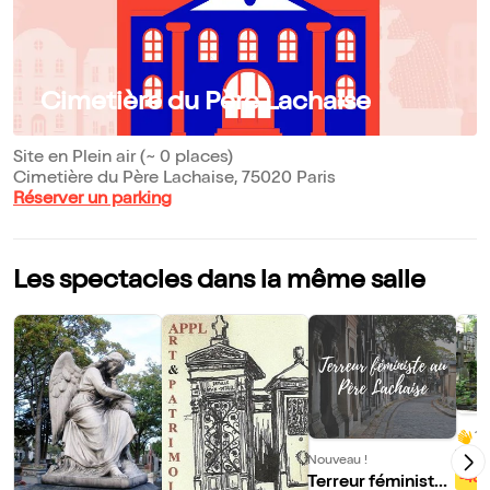
Cimetière du Père Lachaise
Site en Plein air (~ 0 places)
Cimetière du Père Lachaise, 75020 Paris
Réserver un parking
Les spectacles dans la même salle
10
Visi
Nouveau !
ite 
-46
Terreur féministe