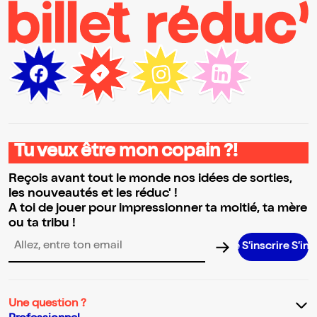
Tu veux être mon copain ?!
Reçois avant tout le monde nos idées de sorties,
les nouveautés et les réduc' !
A toi de jouer pour impressionner ta moitié, ta mère
ou ta tribu !
S’inscrire S’inscrire S
Adresse email pour la newsletter
Une question ?