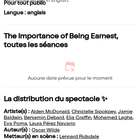
Performances are in English.
Pour tout public
Langue : anglais
The Importance of Being Earnest,
toutes les séances
Aucune date prévue pour le moment
La distribution du spectacle ✨
Artiste(s) :
Alden McDonald
,
Christelle Sipokpey
,
Jamie
Baldwin
,
Benjamin Debard
,
Elia Graffin
,
Mohamed Lagha
,
Eva Poma
,
Laura Pérez Navarro
Auteur(s) :
Oscar Wilde
Metteur(s) en scène :
Lennard Ridsdale