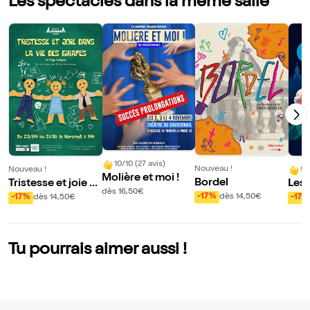
Les spectacles dans la même salle
10/10 (27 avis)
Nouveau !
Nouveau !
9/
Molière et moi !
Bordel
Tristesse et joie d
Les 
dès 16,50€
ans La vie des gira
âtre
-17%
dès 14,50€
-17%
dès 14,50€
-17%
fes
l, Pa
Tu pourrais aimer aussi !