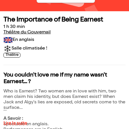
The Importance of Being Earnest
1 h 30 min
Théâtre du Gouvernail
En anglais
Salle climatisée !
Théâtre
You couldn't love me if my name wasn't
Earnest... ?
Who is Earnest? Two women are in love with him, two
men claim his identity, but does Earnest exist? When
Jack and Algy's lies are exposed, old secrets come to the
surface...
A Savoir :
Lire la suite
Spectacle en anglais.