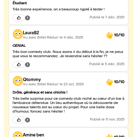
Étudiant
Très bonne expérience, on a beaucoup rigolé à tester !
Publié
le 7 déc. 2025
LauraB2
10/10
Vu avec Billet Réduc'
le 4 déc. 2025
GENIAL
Très bon comedy club. Nous avons ri du début à la fin, je ne peux
que vous le recommandez. Je reviendrai sans hésiter ??
Publié
le 5 déc. 2025
Qtommy
10/10
Vu avec Billet Réduc'
le 23 oct. 2025
Drôle, généreux et sans chichis !
Très belle surprise pour ce comedy club niché au cœur d’un bar à
l’ambiance détendue. Un lieu authentique où la découverte de
nouveaux talents est au cœur du projet. Pour une belle dose
d’humour, foncez sans hésiter !
Publié
le 11 nov. 2025
Amine ben