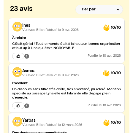
23 avis
Ines
10/10
Vu avec Billet Réduc'
le 9 avr. 2026
À refaire
C’était génial ! Tout le monde était à la hauteur, bonne organisation
et but up à Lina qui était INCROYABLE
Publié
le 10 avr. 2026
Asmaa
10/10
Vu avec Billet Réduc'
le 9 avr. 2026
Excellent
Un discours sans filtre très drôle, très spontané, j’ai adoré. Mention
spéciale au passage Lyna elle est hilarante elle dégage plein
d’énergie.
Publié
le 10 avr. 2026
Yarbas
10/10
Vu avec Billet Réduc'
le 12 mars 2026