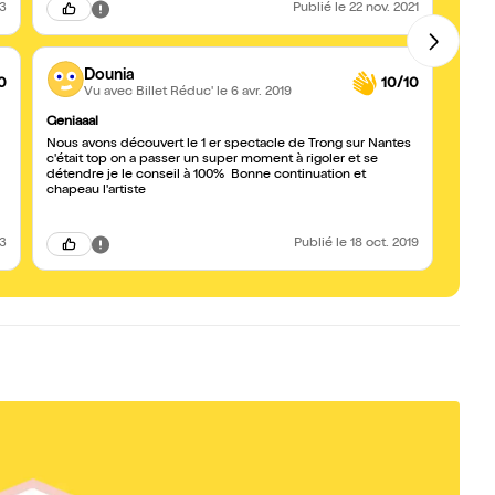
23
Publié
le 22 nov. 2021
Dounia
0
10/10
Vu avec Billet Réduc'
le 6 avr. 2019
Geniaaal
Trong
Nous avons découvert le 1 er spectacle de Trong sur Nantes
Bravo
c'était top on a passer un super moment à rigoler et se
avec 
détendre je le conseil à 100% Bonne continuation et
pas e
chapeau l'artiste
vite l
23
Publié
le 18 oct. 2019