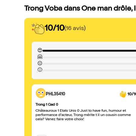
Trong Voba dans One man drôle, l
10/10
(16 avis)
😍
🤗
😐
🙁
PHL35410
10/1
Trong 1 Gad 0
Châteauroux 1 États Unis 0 Just to have fun, humour et
performance d'acteur, Trong mérite t il un cousin comme
cela? Venez faire votre choix!