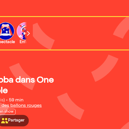
b
pectacle
Enfant
Concert
Activité
Expo et musée
oba dans One
le
is)
•
59 min
e des ballons rouges
an show
Partager