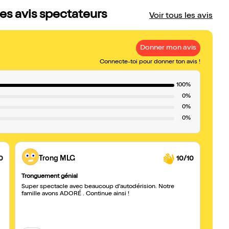
es avis spectateurs
Voir tous les avis
Donner mon avis
Connecte-toi pour donner ton avis !
100%
0%
0%
0%
0
Trong MLG
10/10
Tronguement génial
Au to
Super spectacle avec beaucoup d'autodérision. Notre
Specta
famille avons ADORÉ . Continue ainsi !
bravo 