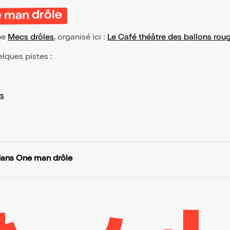
e man drôle
pe
Mecs drôles
, organisé ici :
Le Café théâtre des ballons rou
elques pistes :
s
dans One man drôle