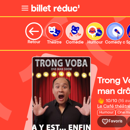
Retour
Théâtre
Comédie
Humour
Comedy clu
S
Trong V
man drô
10/10
(16 av
Le Café théâtr
Humour
One m
Favoris