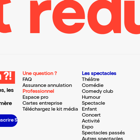
Une question ?
Les spectacles
 ?!
FAQ
Théâtre
Assurance annulation
Comédie
s, les
Professionnel
Comedy club
Espace pro
Humour
 mère
Cartes entreprise
Spectacle
Téléchargez le kit média
Enfant
Concert
’inscrire S’inscrire S’inscrire S’inscrire S’inscrire S’inscrire S’inscrire S’inscrire S’inscrire S’inscrire S’inscrire S’inscrire
Activité
Expo
Spectacles passés
Autres spectacles