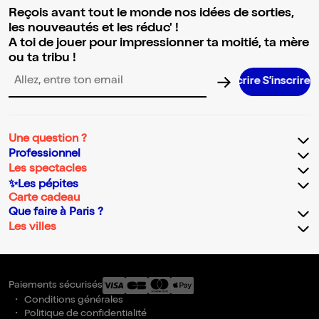
Reçois avant tout le monde nos idées de sorties,
les nouveautés et les réduc' !
A toi de jouer pour impressionner ta moitié, ta mère
ou ta tribu !
S’inscrir
Adresse email pour la newsletter
Une question ?
Professionnel
Les spectacles
✨Les pépites
Carte cadeau
Que faire à Paris ?
Les villes
Paiements sécurisés
Conditions générales
Politique de confidentialité