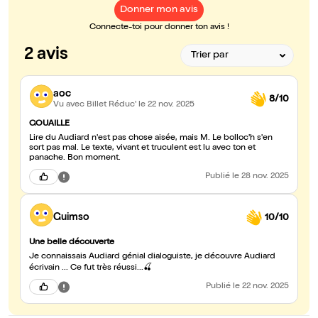
Donner mon avis
Connecte-toi pour donner ton avis !
2 avis
aoc
8/10
Vu avec Billet Réduc'
le 22 nov. 2025
GOUAILLE
Lire du Audiard n'est pas chose aisée, mais M. Le bolloc'h s'en
sort pas mal. Le texte, vivant et truculent est lu avec ton et
panache. Bon moment.
Publié
le 28 nov. 2025
Guimso
10/10
Une belle découverte
Je connaissais Audiard génial dialoguiste, je découvre Audiard
écrivain ... Ce fut très réussi...🍒
Publié
le 22 nov. 2025