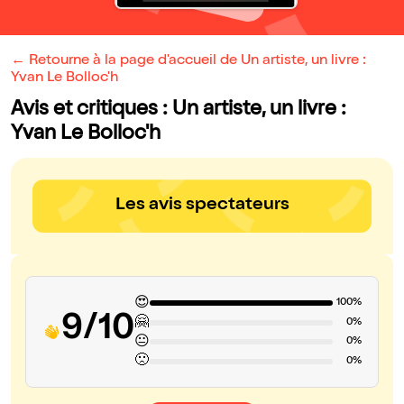
← Retourne à la page d'accueil de Un artiste, un livre :
Yvan Le Bolloc'h
Avis et critiques : Un artiste, un livre :
Yvan Le Bolloc'h
Les avis spectateurs
😍
100%
9/10
🤗
0%
😐
0%
🙁
0%