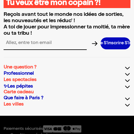
Tu veux être mon copain ?!
Reçois avant tout le monde nos idées de sorties,
les nouveautés et les réduc' !
A toi de jouer pour impressionner ta moitié, ta mère
ou ta tribu !
S’inscrire S’inscrir
Adresse email pour la newsletter
Une question ?
Professionnel
Les spectacles
✨Les pépites
Carte cadeau
Que faire à Paris ?
Les villes
Paiements sécurisés