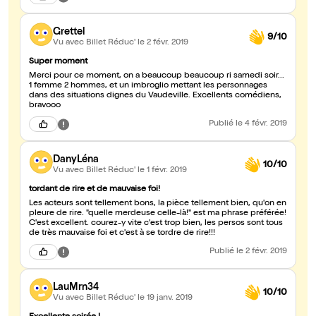
Grettel
9/10
Vu avec Billet Réduc'
le 2 févr. 2019
Super moment
Merci pour ce moment, on a beaucoup beaucoup ri samedi soir...
1 femme 2 hommes, et un imbroglio mettant les personnages
dans des situations dignes du Vaudeville. Excellents comédiens,
bravooo
Publié
le 4 févr. 2019
DanyLéna
10/10
Vu avec Billet Réduc'
le 1 févr. 2019
tordant de rire et de mauvaise foi!
Les acteurs sont tellement bons, la pièce tellement bien, qu'on en
pleure de rire. "quelle merdeuse celle-là!" est ma phrase préférée!
C'est excellent. courez-y vite c'est trop bien, les persos sont tous
de très mauvaise foi et c'est à se tordre de rire!!!
Publié
le 2 févr. 2019
LauMrn34
10/10
Vu avec Billet Réduc'
le 19 janv. 2019