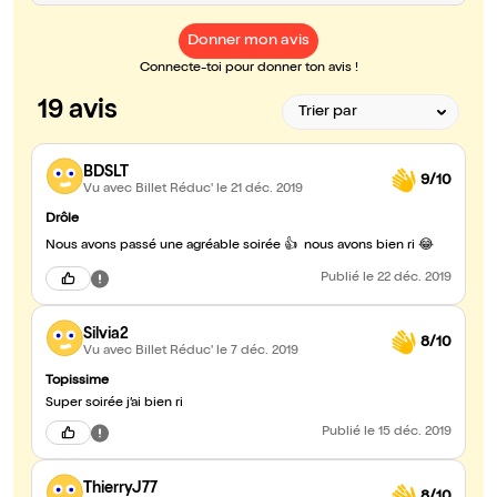
Donner mon avis
Connecte-toi pour donner ton avis !
19 avis
BDSLT
9/10
Vu avec Billet Réduc'
le 21 déc. 2019
Drôle
Nous avons passé une agréable soirée 👍 nous avons bien ri 😂
Publié
le 22 déc. 2019
Silvia2
8/10
Vu avec Billet Réduc'
le 7 déc. 2019
Topissime
Super soirée j’ai bien ri
Publié
le 15 déc. 2019
ThierryJ77
8/10