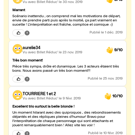
Vu avec Billet Réduc'
le 30 nov. 2019
Marrant
Scénario inattendu ; on comprend mal les motivations de départ,
envie de prendre parti puis après la moitié, ça part vraiment en
sucette ! L'interprétation est fraîche, complice et comique :-)
Publié
le 1 déc. 2019
aurelie34
9/10
Vu avec Billet Réduc'
le 23 nov. 2019
Très bon moment!
Pièce très sympa, drôle et dynamique. Les 3 acteurs étaient très
bons. Nous avons passé un très bon moment!!!
Publié
le 25 nov. 2019
TOURRIERE 1 et 2
10/10
Vu avec Billet Réduc'
le 9 févr. 2019
Excellent trio surtout la belle blonde !
Un moment hilarant avec des quiproquos , des rebondissements
déjantés et des répliques pleines d'humour! Bravo pour
l'interprétation de chaque personnage qui sont attachants et
jouent remarquablement bien ! Allez vite les voir !
Publié
le 10 févr. 2019