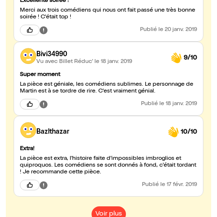
Excellente soirée !
Merci aux trois comédiens qui nous ont fait passé une très bonne
soirée ! C'était top !
Publié
le 20 janv. 2019
Bivi34990
9/10
Vu avec Billet Réduc'
le 18 janv. 2019
Super moment
La pièce est géniale, les comédiens sublimes. Le personnage de
Martin est à se tordre de rire. C'est vraiment génial.
Publié
le 18 janv. 2019
Bazlthazar
10/10
Extra!
La pièce est extra, l'histoire faite d'impossibles imbroglios et
quiproquos. Les comédiens se sont donnés à fond, c'était tordant
! Je recommande cette pièce.
Publié
le 17 févr. 2019
Voir plus