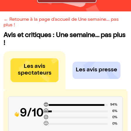
← Retourne à la page d'accueil de Une semaine... pas
plus !
Avis et critiques : Une semaine... pas plus
!
Les avis
Les avis presse
spectateurs
😍
94%
9/10
🤗
6%
😐
0%
🙁
0%