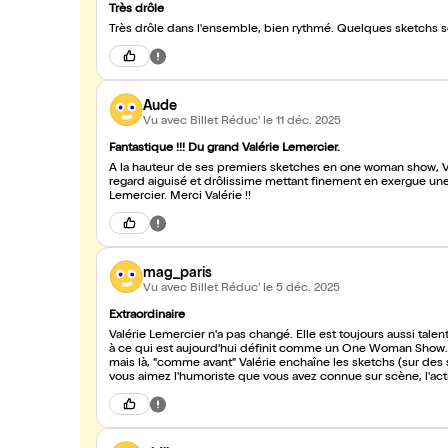
Très drôle
Très drôle dans l'ensemble, bien rythmé. Quelques sketchs so
Aude
Vu avec Billet Réduc'
le 11 déc. 2025
Fantastique !!! Du grand Valérie Lemercier.
A la hauteur de ses premiers sketches en one woman show, Val
regard aiguisé et drôlissime mettant finement en exergue une
Lemercier. Merci Valérie !!
mag_paris
Vu avec Billet Réduc'
le 5 déc. 2025
Extraordinaire
Valérie Lemercier n'a pas changé. Elle est toujours aussi talentu
à ce qui est aujourd'hui définit comme un One Woman Show. 
mais là, "comme avant" Valérie enchaîne les sketchs (sur des suj
vous aimez l'humoriste que vous avez connue sur scène, l'actr