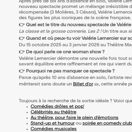
Après près de dix ans d’absence en solo, Valérie Le
nouveau spectacle promet un mélange irrésistible d’él
récompensée (3 Molières, 3 Césars), Valérie Lemercie
des figures les plus iconiques de la scène française
👉 Quel est le titre du nouveau spectacle de Valérie
La classe et la grosse connerie. Les 2 !
Un titre aux a
👉 Quand et où peux-tu voir Valérie Lemercier sur s
Du 15 octobre 2025 au 3 janvier 2026 au Théâtre Ma
👉 De quoi parle ce one woman show ?
Valérie Lemercier démontre une nouvelle fois tout so
savant équilibre entre raffinement et rire qui vient d
👉 Pourquoi ne pas manquer ce spectacle ?
Parce qu’après 10 ans d’absence en solo, l’artiste re
mériterait sans doute un
Billet d'or
🎫, cette année p
Toujours à la recherche de la sortie idéale ? Voici qu
Comédies drôles et pop’
Célébrités au théâtre
Au théâtre, pour faire le plein d’émotions
Stand-up et humour
ou
soirée en comedy club
Comédies musicales