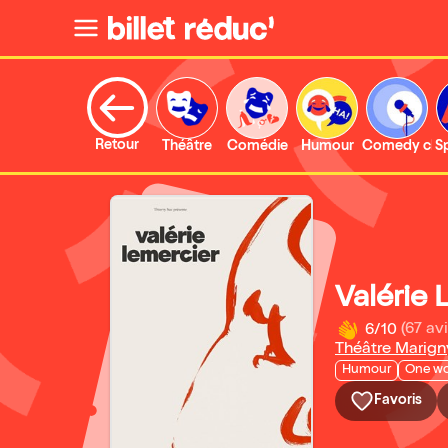
Retour
Théâtre
Comédie
Humour
Comedy clu
S
Valérie 
6/10
(67 avi
Théâtre Marign
Humour
One w
Favoris