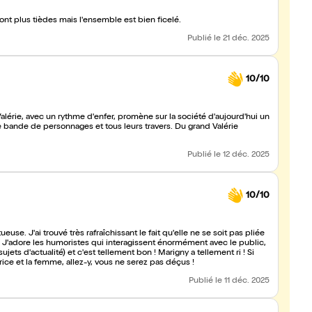
nt plus tièdes mais l'ensemble est bien ficelé.
Publié
le 21 déc. 2025
10/10
érie, avec un rythme d'enfer, promène sur la société d'aujourd'hui un
 bande de personnages et tous leurs travers. Du grand Valérie
Publié
le 12 déc. 2025
10/10
euse. J'ai trouvé très rafraîchissant le fait qu'elle ne se soit pas pliée
J'adore les humoristes qui interagissent énormément avec le public,
ets d'actualité) et c'est tellement bon ! Marigny a tellement ri ! Si
ice et la femme, allez-y, vous ne serez pas déçus !
Publié
le 11 déc. 2025