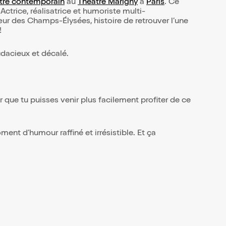
âtre contemporain
au
Théâtre Marigny
à
Paris
. Ce
Actrice, réalisatrice et humoriste multi-
cœur des Champs-Élysées, histoire de retrouver l’une
!
udacieux et décalé.
r que tu puisses venir plus facilement profiter de ce
ment d’humour raffiné et irrésistible. Et ça