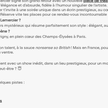
mercier signe son grand retour avec un nouvelle
pièce de thé
égance et d’absurde, fidèle à l’humour singulier de l’artiste. 
r t'invite à une soirée unique dans un écrin prestigieux, au 
. Réserve vite tes places pour ce rendez-vous incontournable 
 Lemercier ?
irs mystérieux qui résume parfaitement son style : élégant, a
cène ?
rigny, en plein cœur des Champs-Élysées à Paris.
n talent, à la sauce
nonsense so British
! Mais en France, pou
u ventre.
vient avec un show inédit, dans un lieu prestigieux, pour un mo
eut-être ? 😇
elques pistes :
s