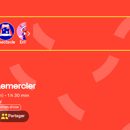
b
pectacle
Enfant
Concert
Activité
Expo et musée
Lemercier
s)
•
1 h 30 min
y
oman show
Partager