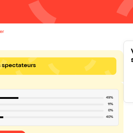
er
s spectateurs
49%
11%
0%
40%