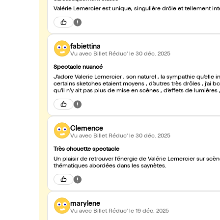
Valérie Lemercier est unique, singulière drôle et tellement in
fabiettina
Vu avec Billet Réduc'
le 30 déc. 2025
Spectacle nuancé
J’adore Valerie Lemercier , son naturel , la sympathie qu’elle i
certains sketches etaient moyens , d’autres très drôles , j’ai bcp 
qu’il n’y ait pas plus de mise en scènes , d’effets de lumières
Clemence
Vu avec Billet Réduc'
le 30 déc. 2025
Très chouette spectacle
Un plaisir de retrouver l’énergie de Valérie Lemercier sur scè
thématiques abordées dans les saynètes.
marylene
Vu avec Billet Réduc'
le 19 déc. 2025