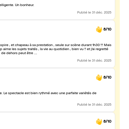
telligente. Un bonheur.
Publié
le 31 déc. 2025
8/10
nspire , et chapeau à sa prestation , seule sur scène durant 1h30 !!! Mais
aime les sujets traités , la vie au quotidien , bien vu !! et j’ai regretté
 , de dehors peut être ….
Publié
le 31 déc. 2025
8/10
ne. Le spectacle est bien rythmé avec une parfaite variétés de
Publié
le 31 déc. 2025
8/10