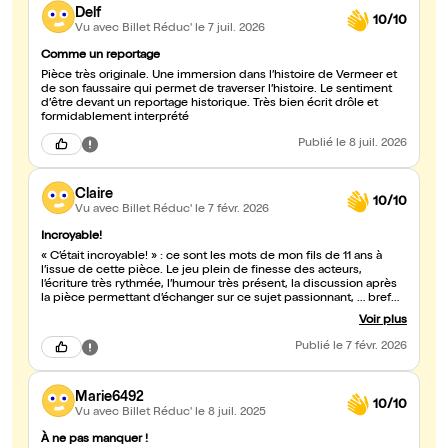
Delf
10/10
Vu avec Billet Réduc'
le 7 juil. 2026
Comme un reportage
Pièce très originale. Une immersion dans l’histoire de Vermeer et
de son faussaire qui permet de traverser l’histoire. Le sentiment
d’être devant un reportage historique. Très bien écrit drôle et
formidablement interprété
Publié
le 8 juil. 2026
Claire
10/10
Vu avec Billet Réduc'
le 7 févr. 2026
Incroyable!
« C’était incroyable! » : ce sont les mots de mon fils de 11 ans à
l’issue de cette pièce. Le jeu plein de finesse des acteurs,
l’écriture très rythmée, l’humour très présent, la discussion après
la pièce permettant d’échanger sur ce sujet passionnant, … bref
nous avons adoré!
Voir plus
Publié
le 7 févr. 2026
Marie6492
10/10
Vu avec Billet Réduc'
le 8 juil. 2025
À ne pas manquer !