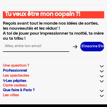
Tu veux être mon copain ?!
Reçois avant tout le monde nos idées de sorties,
les nouveautés et les réduc' !
A toi de jouer pour impressionner ta moitié, ta mère
ou ta tribu !
S’inscrire S’inscrire S
Adresse email pour la newsletter
Une question ?
Professionnel
Les spectacles
✨Les pépites
Carte cadeau
Que faire à Paris ?
Les villes