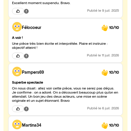
Excellent moment suspendu. Bravo.
Publié
le 9 juil. 2025
Félocoeur
10/10
A voir !
Une pièce très bien écrite et interprétée. Plaire et instruire :
objectif atteint !
Publié
le 11 juil. 2026
Pampers69
10/10
Superbe spectacle
On nous disait : allez voir cette pièce, vous ne serez pas déçus.
Je confirme : on a adoré. On a découvert beaucoup plus qu’on en
attendait. Un bon jeu des deux acteurs, une mise en scène
originale et un sujet étonnant. Bravo
Publié
le 6 juil. 2026
Martina34
10/10