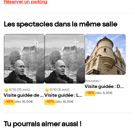
Réserver un parking
Les spectacles dans la même salle
Nouveau !
Visite guidée : Du
9/10 (15 avis)
9/10 (8 avis)
rififi dans le Marai
-18%
dès 8,95€
Visite guidée de l'i
Visite guidée : Le
s
le Saint Louis | par
marais | par Evre
-10%
dès 16,50€
-10%
dès 16,50€
Evremond Bac
mond Bac
Tu pourrais aimer aussi !