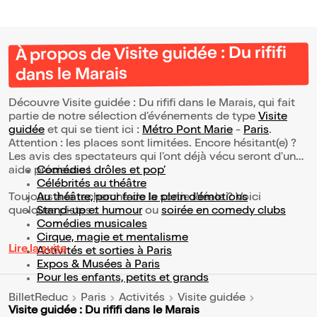
À propos de Visite guidée : Du rififi
dans le Marais
Découvre Visite guidée : Du rififi dans le Marais, qui fait
partie de notre sélection d’événements de type
Visite
guidée
et qui se tient ici :
Métro Pont Marie
-
Paris
.
Attention : les places sont limitées. Encore hésitant(e) ?
Les avis des spectateurs qui l'ont déjà vécu seront d'une
aide précieuse !
Comédies drôles et pop’
Célébrités au théâtre
Toujours à la recherche de la sortie idéale ? Voici
Au théâtre, pour faire le plein d’émotions
quelques pistes :
Stand-up et humour
ou
soirée en comedy clubs
Comédies musicales
Cirque, magie et mentalisme
Lire la suite
Activités et sorties à Paris
Expos & Musées à Paris
Pour les enfants, petits et grands
BilletReduc
Paris
Activités
Visite guidée
Visite guidée : Du rififi dans le Marais