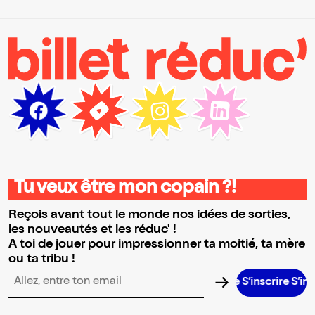
Tu veux être mon copain ?!
Reçois avant tout le monde nos idées de sorties,
les nouveautés et les réduc' !
A toi de jouer pour impressionner ta moitié, ta mère
ou ta tribu !
S’inscrire S’inscrire S
Adresse email pour la newsletter