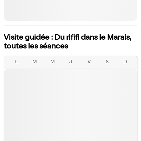
Visite guidée : Du rififi dans le Marais,
toutes les séances
L
M
M
J
V
S
D