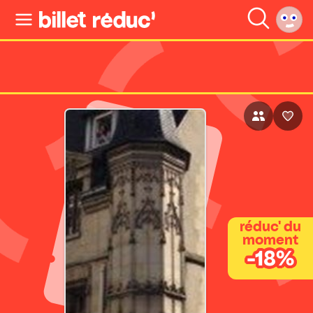
réduc' du
moment
-18%