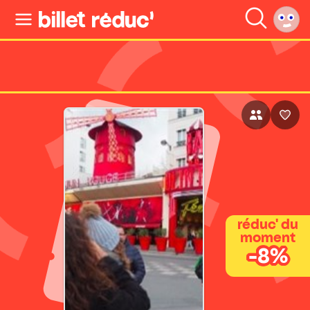
réduc' du
moment
-8%