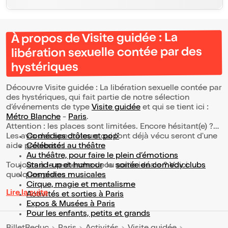
À propos de Visite guidée : La
libération sexuelle contée par des
hystériques
Découvre Visite guidée : La libération sexuelle contée par
des hystériques, qui fait partie de notre sélection
d’événements de type
Visite guidée
et qui se tient ici :
Métro Blanche
-
Paris
.
Attention : les places sont limitées. Encore hésitant(e) ?
Les avis des spectateurs qui l'ont déjà vécu seront d'une
Comédies drôles et pop’
aide précieuse !
Célébrités au théâtre
Au théâtre, pour faire le plein d’émotions
Toujours à la recherche de la sortie idéale ? Voici
Stand-up et humour
ou
soirée en comedy clubs
quelques pistes :
Comédies musicales
Cirque, magie et mentalisme
Lire la suite
Activités et sorties à Paris
Expos & Musées à Paris
Pour les enfants, petits et grands