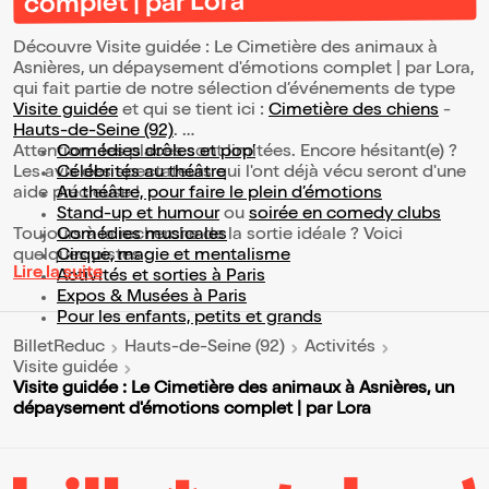
complet | par Lora
Découvre Visite guidée : Le Cimetière des animaux à
Asnières, un dépaysement d'émotions complet | par Lora,
qui fait partie de notre sélection d’événements de type
Visite guidée
et qui se tient ici :
Cimetière des chiens
-
Hauts-de-Seine (92)
.
Attention : les places sont limitées. Encore hésitant(e) ?
Comédies drôles et pop’
Les avis des spectateurs qui l'ont déjà vécu seront d'une
Célébrités au théâtre
aide précieuse !
Au théâtre, pour faire le plein d’émotions
Stand-up et humour
ou
soirée en comedy clubs
Toujours à la recherche de la sortie idéale ? Voici
Comédies musicales
quelques pistes :
Cirque, magie et mentalisme
Lire la suite
Activités et sorties à Paris
Expos & Musées à Paris
Pour les enfants, petits et grands
BilletReduc
Hauts-de-Seine (92)
Activités
Visite guidée
Visite guidée : Le Cimetière des animaux à Asnières, un
dépaysement d'émotions complet | par Lora