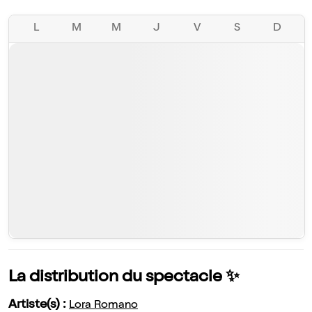
L
M
M
J
V
S
D
La distribution du spectacle ✨
Artiste(s) :
Lora Romano