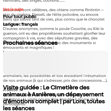
hamsters, des singes, cochons...
Lire la suite
Beaucoup sont célèbres, des chiens comme Rintintin –
star du cinéma, DieselL de l'élite policière, ou encore
Pour tout public
Barry qui sauva tant de vies, plus connu que le chocolat
en Suisse !
Langue : français
D'autres anonymes, comme la poule Cosotte, ou Kiki la
guenon, ont eu des propriétaires souhaitant glorifier leur
compagnon à vie, avec des sépultures gravées, des
Prochaines séances
objets fétiches cachés, ou avec des monuments si
émouvants et magnifiques !
Nous irons de surprises en découvertes, car ce lieu qui
reçoit chaque année 3500 personnes, offre un intérêt
artistique, historique et pittoresque hors-pair !
Cette visite totalement insolite sera encore une
opportunité de s'interroger sur ce que sont les cimetières
animaliers, les possibilités et lois encadrant l'inhumation
de nos animaux (à qui s'adresser, prix des concessions....).
Visite guidée : Le Cimetière des
A Savoir :
animaux à Asnières, un dépaysement
Le prix comprend le billet d'entrée (3Euros)
Attention : la visite pourra être annulée à moins de 8
d'émotions complet | par Lora, toutes
participants.
les séances