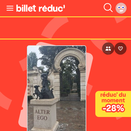
réduc' du
moment
-28%