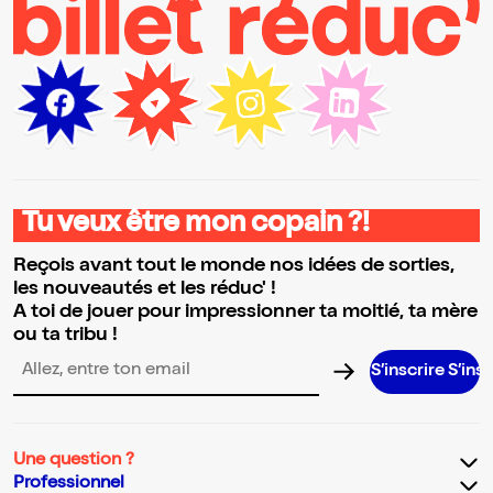
Tu veux être mon copain ?!
Reçois avant tout le monde nos idées de sorties,
les nouveautés et les réduc' !
A toi de jouer pour impressionner ta moitié, ta mère
ou ta tribu !
S’inscrire S’inscrire S’ins
Adresse email pour la newsletter
Une question ?
Professionnel