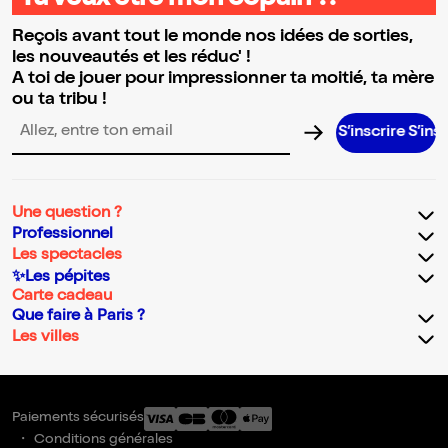
Reçois avant tout le monde nos idées de sorties,
les nouveautés et les réduc' !
A toi de jouer pour impressionner ta moitié, ta mère
ou ta tribu !
S’inscrire S’inscrire S’
Adresse email pour la newsletter
Une question ?
Professionnel
Les spectacles
✨Les pépites
Carte cadeau
Que faire à Paris ?
Les villes
Paiements sécurisés
Conditions générales