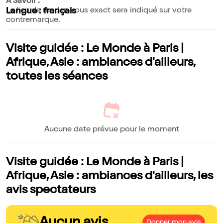
A Savoir :
Le lieu de rendez-vous exact sera indiqué sur votre
Langue : français
contremarque.
Visite guidée : Le Monde à Paris |
Afrique, Asie : ambiances d'ailleurs,
toutes les séances
Aucune date prévue pour le moment
Visite guidée : Le Monde à Paris |
Afrique, Asie : ambiances d'ailleurs, les
avis spectateurs
Aucun avis
Donner mon avis