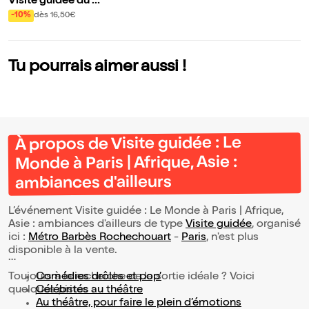
Visite guidée du q
uartier de la Goutt
-10%
dès 16,50€
e d'Or | par Evrem
ond Bac
Tu pourrais aimer aussi !
À propos de Visite guidée : Le
Monde à Paris | Afrique, Asie :
ambiances d'ailleurs
L’événement Visite guidée : Le Monde à Paris | Afrique,
Asie : ambiances d'ailleurs de type
Visite guidée
, organisé
ici :
Métro Barbès Rochechouart
-
Paris
, n'est plus
disponible à la vente.
Toujours à la recherche de la sortie idéale ? Voici
Comédies drôles et pop’
quelques pistes :
Célébrités au théâtre
Au théâtre, pour faire le plein d’émotions