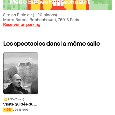
Métro Barbès Rochechouart
Site en Plein air (~ 20 places)
Métro Barbès Rochechouart, 75018 Paris
Réserver un parking
Les spectacles dans la même salle
9/10 (7 avis)
Visite guidée du q
uartier de la Goutt
-10%
dès 16,50€
e d'Or | par Evrem