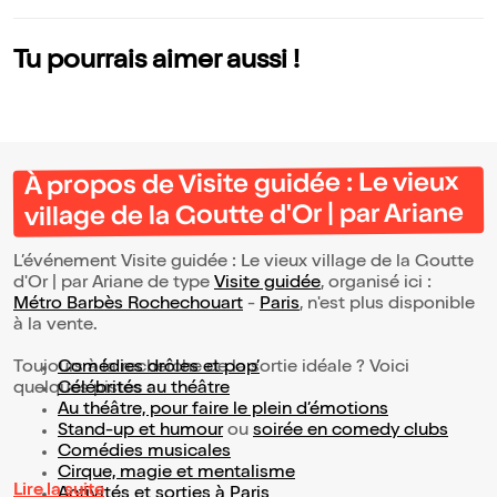
ond Bac
Tu pourrais aimer aussi !
À propos de Visite guidée : Le vieux
village de la Goutte d'Or | par Ariane
L’événement Visite guidée : Le vieux village de la Goutte
d'Or | par Ariane de type
Visite guidée
, organisé ici :
Métro Barbès Rochechouart
-
Paris
, n'est plus disponible
à la vente.
Toujours à la recherche de la sortie idéale ? Voici
Comédies drôles et pop’
quelques pistes :
Célébrités au théâtre
Au théâtre, pour faire le plein d’émotions
Stand-up et humour
ou
soirée en comedy clubs
Comédies musicales
Cirque, magie et mentalisme
Lire la suite
Activités et sorties à Paris