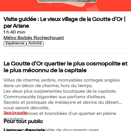
Visite guidée : Le vieux village de la Goutte d'Or |
par Ariane
1 h 40 min
Métro Barbès Rochechouart
Expérience
Activité
La Goutte d'Or quartier le plus cosmopolite et
le plus méconnu de la capitale
Villas de charme, jardins, incroyables cottages anglais
dans un décor de charme, hors du temps.
Les deux plus surprenantes boutiques de la capitale.
Communautés bigarrées aux parfums d'ailleurs.
Secrets et pratiques de médecins et devins du désert
vous seront dévoilés.
Lire la suite
Rues tendances et branchées d'un quartier en pleine
mutation.
Pour tout public
Visite riche agrémentée de documents rares...