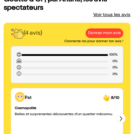
Goutte d'Or | par Ariane, les avis
spectateurs
Voir tous les avis
(4 avis)
Donner mon avis
Connecte-toi pour donner ton avis !
😍
100%
🤗
0%
😐
0%
🙁
0%
Pat
8/10
Cosmopolite
Vi
Belles et surprenantes découvertes d'un quartier méconnu.
A 
ca
gu