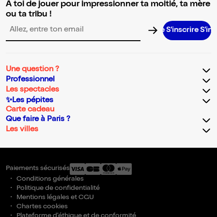
A toi de jouer pour impressionner ta moitié, ta mère
ou ta tribu !
S’inscrire S’inscrire 
Adresse email pour la newsletter
Une question ?
Professionnel
Les spectacles
✨Les pépites
Carte cadeau
Que faire à Paris ?
Les villes
Paiements sécurisés
Conditions générales
Politique de confidentialité
Mentions légales et CGU
Chartes cookies
Plateforme d'éthique et de conformité