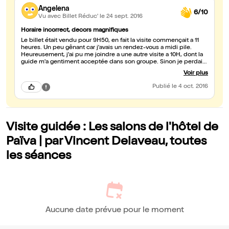
Angelena
6/10
Vu avec Billet Réduc'
le 24 sept. 2016
Horaire incorrect, decors magnifiques
Le billet était vendu pour 9H50, en fait la visite commençait a 11
heures. Un peu gênant car j'avais un rendez-vous a midi pile.
Heureusement, j'ai pu me joindre a une autre visite a 10H, dont la
guide m'a gentiment acceptée dans son groupe. Sinon je perdais
mon billet... Les decors Second Empire sont superbes, le
Voir plus
personnage de la Paiva fascinant. Compter une heure et demie
pour toute la visite, et prévoir large au cas ou le guide se trompe
Publié
le 4 oct. 2016
encore sur l'horaire.
Visite guidée : Les salons de l'hôtel de
Païva | par Vincent Delaveau, toutes
les séances
Aucune date prévue pour le moment