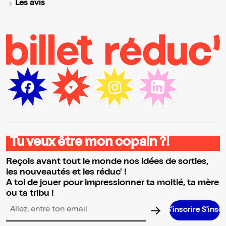
Les avis
Tu veux être mon copain ?!
Reçois avant tout le monde nos idées de sorties,
les nouveautés et les réduc' !
A toi de jouer pour impressionner ta moitié, ta mère
ou ta tribu !
S’inscrire S’inscrire S’i
Adresse email pour la newsletter