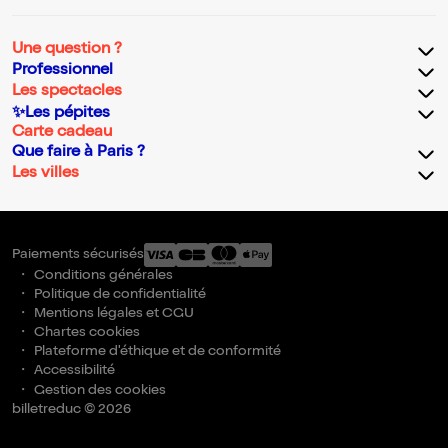
Une question ?
Professionnel
Les spectacles
✨Les pépites
Carte cadeau
Que faire à Paris ?
Les villes
Paiements sécurisés
Conditions générales
Politique de confidentialité
Mentions légales et CGU
Chartes cookies
Plateforme d'éthique et de conformité
Accessibilité
Gestion des cookies
billetreduc © 2026