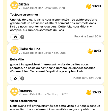
tristan
10/10
Vu avec Billet Réduc'
le 1 mai 2019
Toujours au sommet !
Une fois de plus, la visite nous a enchantés ! Le guide est d'une
grande culture et finesse et atteint souvent des sommets dans
l'art de nous raconter les quartiers. Cette fois, nous étions, y
compris, sur l'un des sommets de Paris...
Publié
le 2 mai 2019
Claire de lune
9/10
Vu avec Billet Réduc'
le 7 oct. 2018
Belle Ville
guide très agréable et interessant ; visite de petites cours
secrètes, de coins de campagne derrière les grandes façades
d'immeubles. On ressent l'esprit village en plein Paris.
Publié
le 10 oct. 2018
fmaures
10/10
Vu avec Billet Réduc'
le 11 sept. 2017
Visite passionnante
Nous avons été enthousiasmés par cette visite qui nous a conduit
en des lieux habituellement inaccessibles au grand public. Le