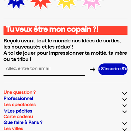
Tu veux être mon copain ?!
Reçois avant tout le monde nos idées de sorties,
les nouveautés et les réduc' !
A toi de jouer pour impressionner ta moitié, ta mère
ou ta tribu !
S’inscrire S’inscrir
Adresse email pour la newsletter
Une question ?
Professionnel
Les spectacles
✨Les pépites
Carte cadeau
Que faire à Paris ?
Les villes