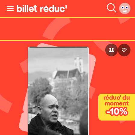
réduc' du
moment
-10%