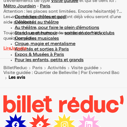
d’événements de type
Visite guidée
et qui se tient ici :
Métro Jourdain
-
Paris
.
Attention : les places sont limitées. Encore hésitant(e) ?
Les avis des spectateurs qui l'ont déjà vécu seront d'une
Comédies drôles et pop’
aide précieuse !
Célébrités au théâtre
Au théâtre, pour faire le plein d’émotions
Toujours à la recherche de la sortie idéale ? Voici
Stand-up et humour
ou
soirée en comedy clubs
quelques pistes :
Comédies musicales
Cirque, magie et mentalisme
Lire la suite
Activités et sorties à Paris
Expos & Musées à Paris
Pour les enfants, petits et grands
BilletReduc
Paris
Activités
Visite guidée
Visite guidée : Quartier de Belleville | Par Evremond Bac
Les avis