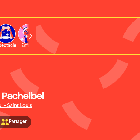
b
pectacle
Enfant
Concert
Activité
Expo et musée
/ Pachelbel
l - Saint Louis
Partager