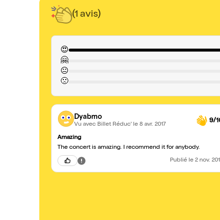
(1 avis)
😍
🤗
😐
🙁
Dyabmo
9/1
Vu avec Billet Réduc'
le 8 avr. 2017
Amazing
The concert is amazing. I recommend it for anybody.
Publié
le 2 nov. 20