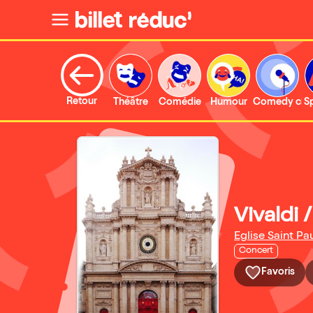
Retour
Théâtre
Comédie
Humour
Comedy clu
S
Vivaldi 
Eglise Saint Pau
Concert
Favoris