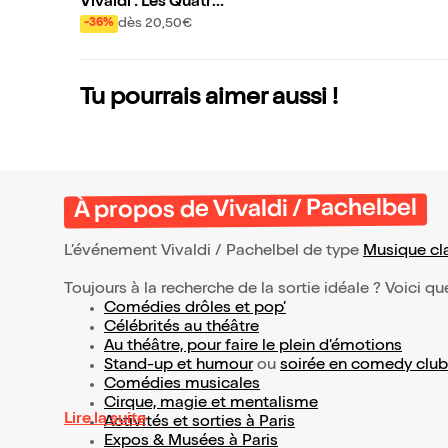
Vivaldi : Les Quatre
Saisons | Ave Maria
dès 20,50€
-36%
et Airs sacrés
Tu pourrais aimer aussi !
À propos de Vivaldi / Pachelbel
L’événement Vivaldi / Pachelbel de type
Musique cl
Toujours à la recherche de la sortie idéale ? Voici qu
Comédies drôles et pop’
Célébrités au théâtre
Au théâtre, pour faire le plein d’émotions
Stand-up et humour
ou
soirée en comedy club
Comédies musicales
Cirque, magie et mentalisme
Lire la suite
Activités et sorties à Paris
Expos & Musées à Paris