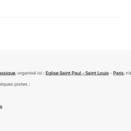
assique
, organisé ici :
Eglise Saint Paul - Saint Louis
-
Paris
, n
elques pistes :
s