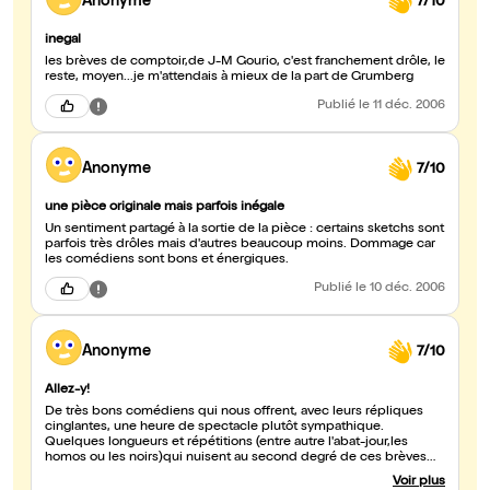
Anonyme
7/10
inegal
les brèves de comptoir,de J-M Gourio, c'est franchement drôle, le
reste, moyen...je m'attendais à mieux de la part de Grumberg
Publié
le 11 déc. 2006
Anonyme
7/10
une pièce originale mais parfois inégale
Un sentiment partagé à la sortie de la pièce : certains sketchs sont
parfois très drôles mais d'autres beaucoup moins. Dommage car
les comédiens sont bons et énergiques.
Publié
le 10 déc. 2006
Anonyme
7/10
Allez-y!
De très bons comédiens qui nous offrent, avec leurs répliques
cinglantes, une heure de spectacle plutôt sympathique.
Quelques longueurs et répétitions (entre autre l'abat-jour,les
homos ou les noirs)qui nuisent au second degré de ces brèves
de comptoir. Bravo pour le dynamisme de cette troupe.
Voir plus