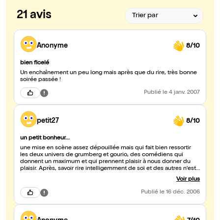
21 avis
Anonyme
8/10
bien ficelé
Un enchaînement un peu long mais après que du rire, très bonne
soirée passée !
Publié
le 4 janv. 2007
petit27
8/10
un petit bonheur...
une mise en scène assez dépouillée mais qui fait bien ressortir
les deux univers de grumberg et gourio, des comédiens qui
donnent un maximum et qui prennent plaisir à nous donner du
plaisir. Après, savoir rire intelligemment de soi et des autres n'est
sans doute pas donné à tout le monde, mais quel régal. Je
Voir plus
recommande !
Publié
le 16 déc. 2006