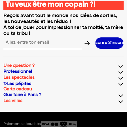
Tu veux être mon copain ?!
Reçois avant tout le monde nos idées de sorties,
les nouveautés et les réduc' !
A toi de jouer pour impressionner ta moitié, ta mère
ou ta tribu !
S’inscrire S’inscrire S’inscrire 
Adresse email pour la newsletter
Une question ?
Professionnel
Les spectacles
✨Les pépites
Carte cadeau
Que faire à Paris ?
Les villes
Paiements sécurisés