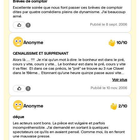
Brèves de comptoir
Excellente soirée que nous font passer ces brèves de comptoir
dites par quatre comédiens pleins de dynamisme. J'ai beaucoup
aimé.
Publié
le 8 sept. 2006
Anonyme
10/10
GENIALISSIME ET SURPRENANT
Alors là .... !!!! Je n'ai qu'un mot à dire: le bonheur est dans le pré,
cours y vite, cours y vite... Le bonheur est dans le pré, cours y vite
il va filer. Et dans ce cas précis, le "pré" se trouve au 3 rue Clavel
dans le 19ème... Etonnant qu'une heure quinze passe aussi vite
que 30 minutes!! On ne voit pas le temps passer et on en
Voir plus
redemande !!
Publié
le 10 nov. 2006
Anonyme
2/10
déçue
Les acteurs sont bons. La pièce est vulgaire et parfois
incompréhensible. J'ai demandé en sortant à quelques
spectateurs ce qu'ils en avaient pensé. Comme moi, ils en feront
une mauvaise presse.