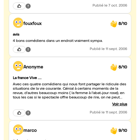
Publié
le 7 oct. 2006
fouxfoux
8/10
avis
4 bons comédiens dans un endroit vraiment sympa.
Publié
le 11 sept. 2006
Anonyme
8/10
La france Vive ....
Avec ces quatre comédiens qui nous font partager le ridicule des
situations de la vie courante. Génial à certains moments de la
revue, d'autres beaucoup moins ( la femme à l'abat-jour rose); en
tous les cas si le spectacle offre beaucoup de rire, on ne peut
que regretter sa durée (trop court)et l'absence de sujet vraiment
Voir plus
d'actualité comme le sport par exemple.
Publié
le 11 sept. 2006
marco
9/10