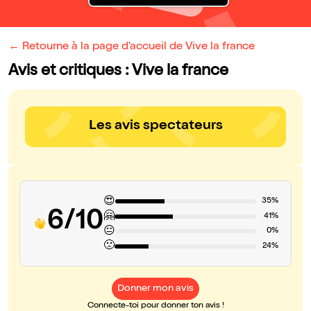
← Retourne à la page d'accueil de Vive la france
Avis et critiques : Vive la france
Les avis spectateurs
😍
35%
6/10
🤗
41%
😐
0%
🙁
24%
Donner mon avis
Connecte-toi pour donner ton avis !