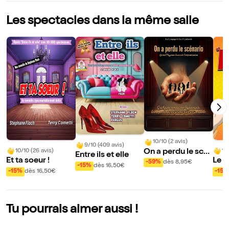
Les spectacles dans la même salle
10/10 (2 avis)
9/10 (409 avis)
On a perdu le scé
10/10 (26 avis)
10
Entre ils et elle
Et ta soeur !
Le 
nario - Improvisat
-59%
dès 8,95€
-15%
dès 16,50€
ion sous hypnose
-15%
dès 16,50€
-15%
Tu pourrais aimer aussi !