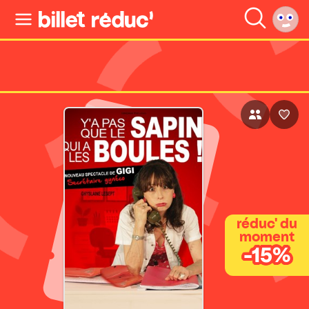
réduc' du
moment
-15%