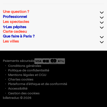
Une question ?
Professionnel
Les spectacles
✨Les pépites
Carte cadeau
Que faire à Paris ?
Les villes
Paiements sécurisés
Conditions générales
Politique de confidentialité
Mentions légales et CGU
Chartes cookies
Plateforme d'éthique et de conformité
Accessibilité
Gestion des cookies
billetreduc © 2026