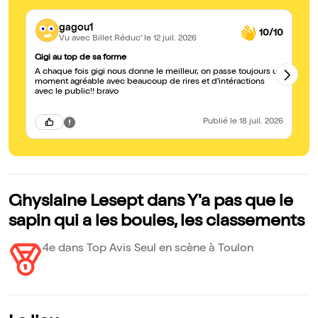
gagou1
10/10
Vu avec Billet Réduc'
le 12 juil. 2026
Gigi au top de sa forme
S
A chaque fois gigi nous donne le meilleur, on passe toujours un
Un
moment agréable avec beaucoup de rires et d'intéractions
et
avec le public!! bravo
av
h
Publié
le 18 juil. 2026
Ghyslaine Lesept dans Y'a pas que le
sapin qui a les boules, les classements
4e dans Top Avis Seul en scène à Toulon