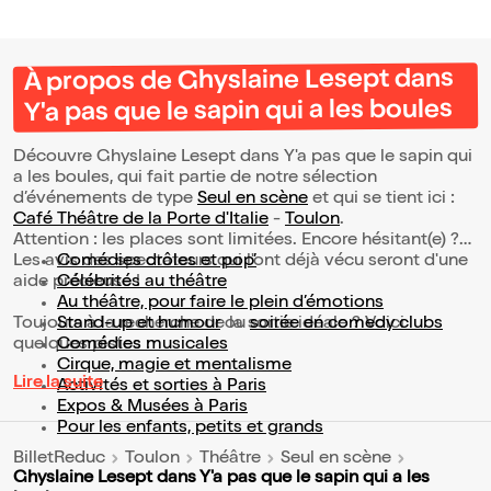
À propos de Ghyslaine Lesept dans
Y'a pas que le sapin qui a les boules
Découvre Ghyslaine Lesept dans Y'a pas que le sapin qui
a les boules, qui fait partie de notre sélection
d’événements de type
Seul en scène
et qui se tient ici :
Café Théâtre de la Porte d'Italie
-
Toulon
.
Attention : les places sont limitées. Encore hésitant(e) ?
Les avis des spectateurs qui l'ont déjà vécu seront d'une
Comédies drôles et pop’
aide précieuse !
Célébrités au théâtre
Au théâtre, pour faire le plein d’émotions
Toujours à la recherche de la sortie idéale ? Voici
Stand-up et humour
ou
soirée en comedy clubs
quelques pistes :
Comédies musicales
Cirque, magie et mentalisme
Lire la suite
Activités et sorties à Paris
Expos & Musées à Paris
Pour les enfants, petits et grands
BilletReduc
Toulon
Théâtre
Seul en scène
Ghyslaine Lesept dans Y'a pas que le sapin qui a les