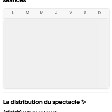
séances
L
M
M
J
V
S
D
La distribution du spectacle ✨