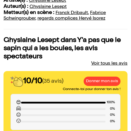
Artiste(s) :
Ghyslaine Lesept
Auteur(s) :
Ghyslaine Lesept
Metteur(s) en scène :
Franck Dribault
,
Fabrice
Schwingrouber
,
regards complices Hervé Isorez
Ghyslaine Lesept dans Y'a pas que le
sapin qui a les boules, les avis
spectateurs
Voir tous les avis
10/10
(35 avis)
Donner mon avis
Connecte-toi pour donner ton avis !
😍
100%
🤗
0%
😐
0%
🙁
0%