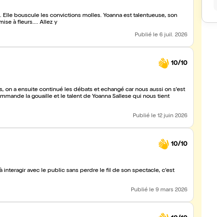
oanna est talentueuse, son
sa gouaille, son culot, sa liberté, sa chemise à fleurs.... Allez y
Publié
le 6 juil. 2026
10/10
 on a ensuite continué les débats et echangé car nous aussi on s'est
mande la gouaille et le talent de Yoanna Sallese qui nous tient
Publié
le 12 juin 2026
10/10
nteragir avec le public sans perdre le fil de son spectacle, c'est
Publié
le 9 mars 2026