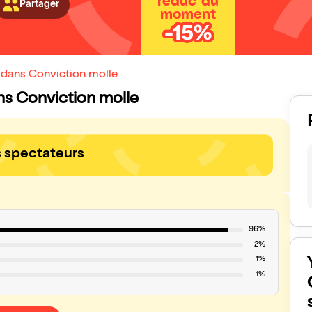
réduc' du
Partager
moment
-15%
e dans Conviction molle
ans Conviction molle
s spectateurs
96%
2%
1%
1%