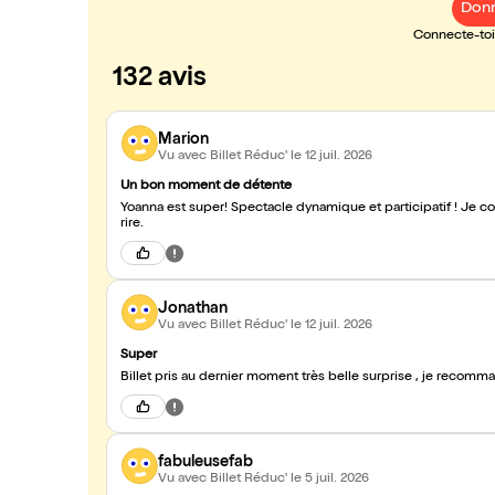
Donn
Connecte-toi 
132 avis
Marion
Vu avec Billet Réduc'
le 12 juil. 2026
Un bon moment de détente
Yoanna est super! Spectacle dynamique et participatif ! Je conseille vivement pour passer un bon moment et se faire de bon fou
rire.
Jonathan
Vu avec Billet Réduc'
le 12 juil. 2026
Super
Billet pris au dernier moment très belle surprise , je recomm
fabuleusefab
Vu avec Billet Réduc'
le 5 juil. 2026