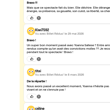
Bravo !!!
Mais que ce spectacle fait du bien. Elle déchire. Elle dérange. Elle bouscule les convictions molles. Y
énergie, sa présence, 
Kiwi7592
Vu avec Billet Réduc'
le 29 mai 2026
Bravo !
Un super bon moment passé avec Yoanna Sallese !! Entre amis,
rendus compte qu'on avait des convictions molles ?? Je recom
pendant tout le spectacle ! Bravo !
titai
Vu avec Billet Réduc'
le 8 mars 2026
De la répartie !
Nous avons passé un excellent moment, Yoanna n'hésite pas à i
vivant et on ne s'ennuie pas !
céline