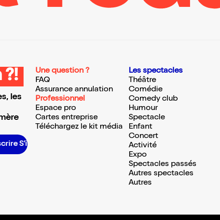
Une question ?
Les spectacles
 ?!
FAQ
Théâtre
Assurance annulation
Comédie
s, les
Professionnel
Comedy club
Espace pro
Humour
 mère
Cartes entreprise
Spectacle
Téléchargez le kit média
Enfant
Concert
rire S’inscrire S’inscrire S’inscrire S’inscrire S’inscrire S’inscrire S’inscrire S’inscrire S’inscrire S’inscrire S’inscrire
Activité
Expo
Spectacles passés
Autres spectacles
Autres