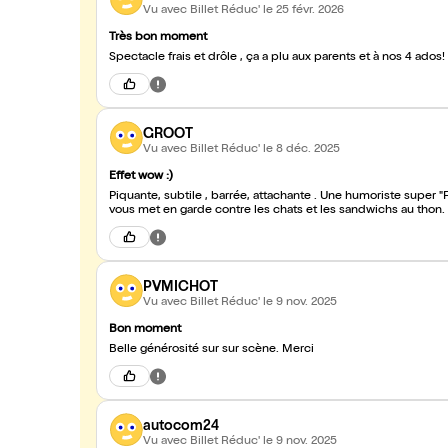
Vu avec Billet Réduc'
le 25 févr. 2026
Très bon moment
Spectacle frais et drôle , ça a plu aux parents et à nos 4 ados!
GROOT
Vu avec Billet Réduc'
le 8 déc. 2025
Effet wow :)
Piquante, subtile , barrée, attachante . Une humoriste super "Feel Good" , qui interprète un spectacle drôle et d'utilité public , qui
vous met en garde contre les chats et les sandwichs au thon. A
PVMICHOT
Vu avec Billet Réduc'
le 9 nov. 2025
Bon moment
Belle générosité sur sur scène. Merci
autocom24
Vu avec Billet Réduc'
le 9 nov. 2025