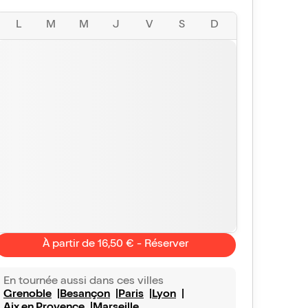
L
M
M
J
V
S
D
À partir de 16,50 € - Réserver
En tournée aussi dans ces villes
Grenoble
Besançon
Paris
Lyon