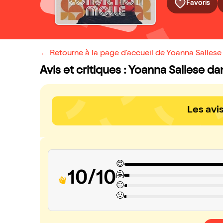
Favoris
← Retourne à la page d'accueil de Yoanna Salles
Avis et critiques : Yoanna Sallese d
Les avi
😍
10/10
🤗
😐
🙁