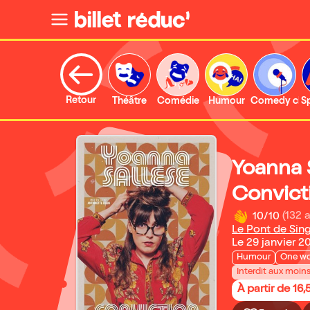
Retour
Théâtre
Comédie
Humour
Comedy clu
S
Yoanna 
Convict
10/10
(132 a
Le Pont de Sin
Le 29 janvier 2
Humour
One w
Interdit aux moin
À partir de 16,