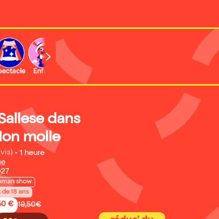
b
pectacle
Enfant
Concert
Activité
Sallese dans
ion molle
vis)
•
1 heure
ge
027
oman show
s de 18 ans
50 €
19,50€