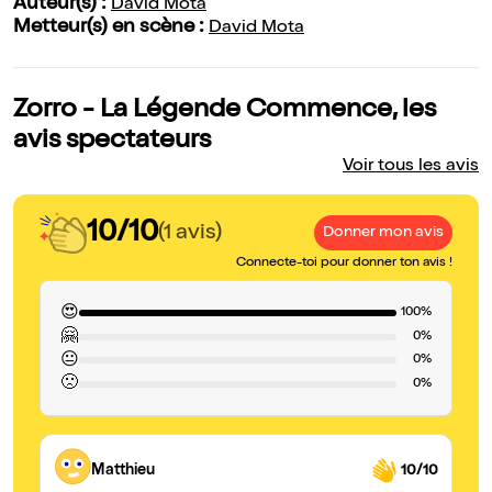
Auteur(s) :
David Mota
Metteur(s) en scène :
David Mota
Zorro - La Légende Commence, les
avis spectateurs
Voir tous les avis
10/10
(1 avis)
Donner mon avis
Connecte-toi pour donner ton avis !
😍
100%
🤗
0%
😐
0%
🙁
0%
Matthieu
10/10