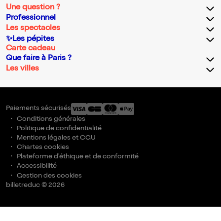
Une question ?
Professionnel
Les spectacles
✨Les pépites
Carte cadeau
Que faire à Paris ?
Les villes
Paiements sécurisés
Conditions générales
Politique de confidentialité
Mentions légales et CGU
Chartes cookies
Plateforme d'éthique et de conformité
Accessibilité
Gestion des cookies
billetreduc © 2026