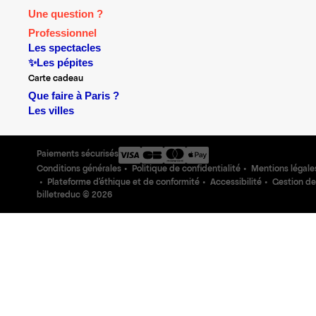
Une question ?
Professionnel
Les spectacles
✨Les pépites
Carte cadeau
Que faire à Paris ?
Les villes
Paiements sécurisés
Conditions générales
Politique de confidentialité
Mentions légale
Plateforme d'éthique et de conformité
Accessibilité
Gestion de
billetreduc ©
2026