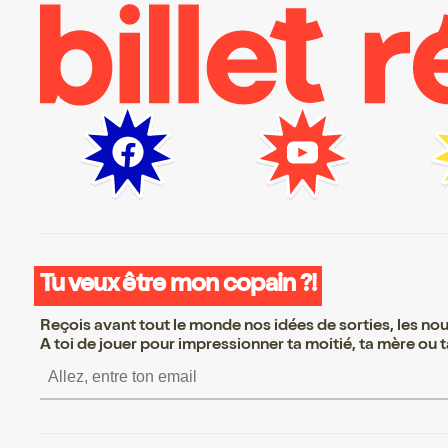
Tu veux être mon copain ?!
Reçois avant tout le monde nos idées de sorties, les nouv
A toi de jouer pour impressionner ta moitié, ta mère ou ta
S’inscrire S’inscrire S’