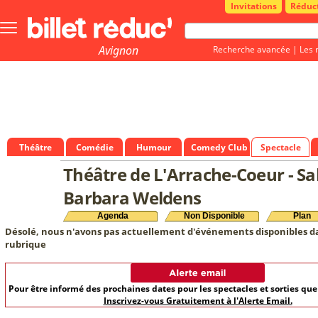
Invitations
Réduc
Bouton
menu
principale
Avignon
Recherche avancée
|
Les 
Théâtre
Comédie
Humour
Comedy Club
Spectacle
Théâtre de L'Arrache-Coeur - Sa
Barbara Weldens
Agenda
Non Disponible
Plan
Désolé, nous n'avons pas actuellement d'événements disponibles d
rubrique
Pour être informé des prochaines dates pour les spectacles et sorties qu
Inscrivez-vous Gratuitement à l'Alerte Email.