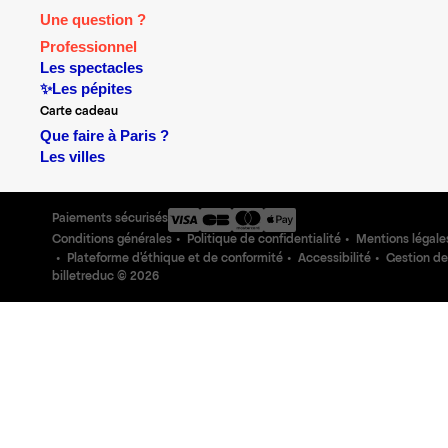
Une question ?
Professionnel
Les spectacles
✨Les pépites
Carte cadeau
Que faire à Paris ?
Les villes
Paiements sécurisés
Conditions générales
Politique de confidentialité
Mentions légale
Plateforme d'éthique et de conformité
Accessibilité
Gestion de
billetreduc ©
2026