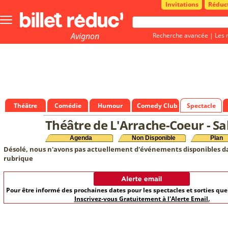
Invitations
Réduc
Bouton
menu
principale
Avignon
Recherche avancée
|
Les 
Théâtre
Comédie
Humour
Comedy Club
Spectacle
Théâtre de L'Arrache-Coeur - Sa
Agenda
Non Disponible
Plan
Désolé, nous n'avons pas actuellement d'événements disponibles d
rubrique
Pour être informé des prochaines dates pour les spectacles et sorties qu
Inscrivez-vous Gratuitement à l'Alerte Email.