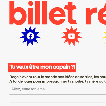
Tu veux être mon copain ?!
Reçois avant tout le monde nos idées de sorties, les nouv
A toi de jouer pour impressionner ta moitié, ta mère ou ta
S’inscrire S’inscrire S’