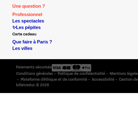
Une question ?
Professionnel
Les spectacles
✨Les pépites
Carte cadeau
Que faire à Paris ?
Les villes
Paiements sécurisés
Conditions générales
Politique de confidentialité
Mentions légale
Plateforme d'éthique et de conformité
Accessibilité
Gestion de
billetreduc ©
2026