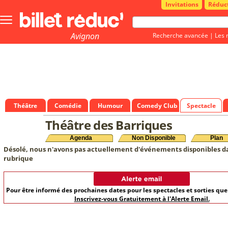
Invitations
Réduc
Bouton
menu
principale
Avignon
Recherche avancée
|
Les 
Théâtre
Comédie
Humour
Comedy Club
Spectacle
Théâtre des Barriques
Agenda
Non Disponible
Plan
Désolé, nous n'avons pas actuellement d'événements disponibles d
rubrique
Pour être informé des prochaines dates pour les spectacles et sorties qu
Inscrivez-vous Gratuitement à l'Alerte Email.