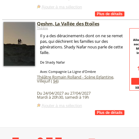
Ajouter à ma sélection
Qeshm, La Vallée des Etoiles
Théâtre
Il y a des déracinements dont on ne se remet
All
pas, qui déchirent les familles sur des
soc
générations. Shady Nafar nous parle de cette
M
faille.
I
De Shady Nafar
Avec Compagnie La Ligne d'Ombre
Théâtre Romain Rolland - Scène Eglantine
,
Villejuif (
94
)
vo
Du 24/04/2027 au 27/04/2027
Mardi à 20h30, samedi à 19h
Ajouter à ma sélection