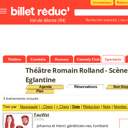
Invitations
Réduc
Bouton
menu
principale
Val-de-Marne (94)
Recherche avancée
|
Les 
Théâtre
Comédie
Humour
Comedy Club
Spectacle
Théâtre Romain Rolland - Scène
Eglantine
Réservations
Agenda
Non Disp
Plan
3 événements trouvés
Trier par :
Nouveauté
|
- Chers
|
+ Chers
|
Date
|
Réduction
|
Note
|
Nombre d
FauWst
Théâtre
Johanna et Henri, généticien.nes, tombent