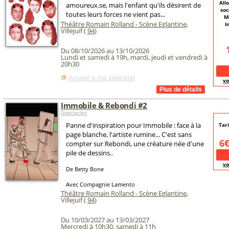
All
amoureux.se, mais l'enfant qu'ils désirent de
soc
toutes leurs forces ne vient pas...
M
Théâtre Romain Rolland - Scène Eglantine
,
I
Villejuif (
94
)
Du 08/10/2026 au 13/10/2026
Lundi et samedi à 19h, mardi, jeudi et vendredi à
20h30
Ajouter à ma sélection
vo
Immobile & Rebondi #2
Spectacles
Panne d'inspiration pour Immobile : face à la
Tar
page blanche, l'artiste rumine... C'est sans
6
compter sur Rebondi, une créature née d'une
pile de dessins..
vo
De Betty Bone
Avec Compagnie Lamento
Théâtre Romain Rolland - Scène Eglantine
,
Villejuif (
94
)
Du 10/03/2027 au 13/03/2027
Mercredi à 10h30, samedi à 11h