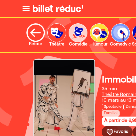
Retour
Théâtre
Comédie
Humour
Comedy clu
S
Immobil
35 min
Théâtre Romain
10 mars au 13 
Spectacle
Danse
Familial
À partir de 6,9
Favoris