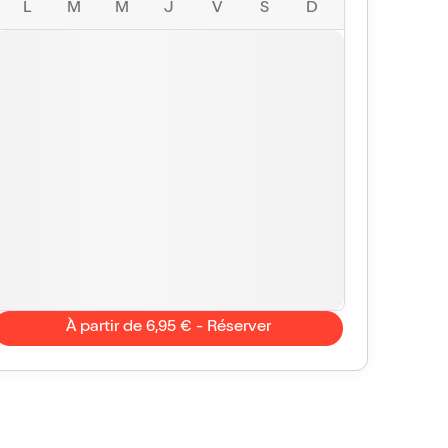
L
M
M
J
V
S
D
À partir de 6,95 € - Réserver