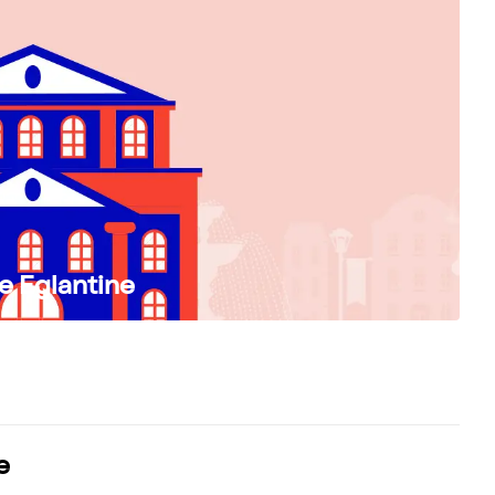
e Eglantine
e