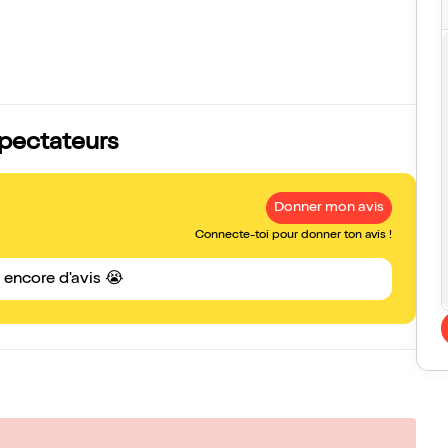
spectateurs
Donner mon avis
Connecte-toi pour donner ton avis !
s encore d'avis 😭