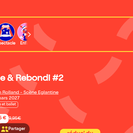
b
pectacle
Enfant
Concert
Activité
Expo et musée
e & Rebondi #2
 Rolland - Scène Eglantine
mars 2027
 et ballet
5 €
9,95€
Partager