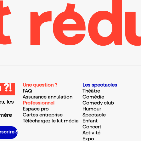
Une question ?
Les spectacles
 ?!
FAQ
Théâtre
Assurance annulation
Comédie
s, les
Professionnel
Comedy club
Espace pro
Humour
 mère
Cartes entreprise
Spectacle
Téléchargez le kit média
Enfant
Concert
inscrire S’inscrire S’inscrire S’inscrire S’inscrire S’inscrire S’inscrire S’inscrire S’inscrire S’inscrire S’inscrire S’inscrire
Activité
Expo