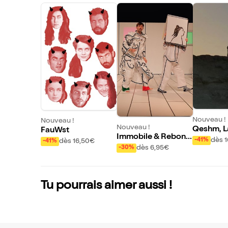
Nouveau !
Nouveau !
Nouveau !
Qeshm, La
FauWst
Immobile & Rebond
s Etoiles
dès 
-41%
dès 16,50€
-41%
i #2
dès 6,95€
-30%
Tu pourrais aimer aussi !