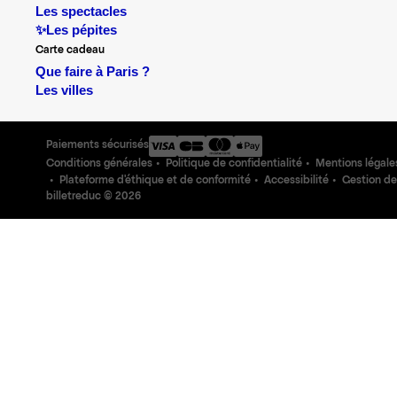
Les spectacles
✨Les pépites
Carte cadeau
Que faire à Paris ?
Les villes
Paiements sécurisés
Conditions générales
Politique de confidentialité
Mentions légale
Plateforme d'éthique et de conformité
Accessibilité
Gestion de
billetreduc ©
2026