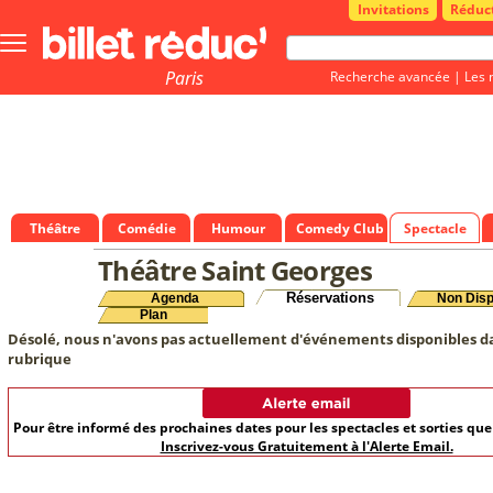
Invitations
Réduc
Bouton
menu
principale
Paris
Recherche avancée
|
Les 
Théâtre
Comédie
Humour
Comedy Club
Spectacle
Théâtre Saint Georges
Réservations
Agenda
Non Disp
Plan
Désolé, nous n'avons pas actuellement d'événements disponibles d
rubrique
Pour être informé des prochaines dates pour les spectacles et sorties qu
Inscrivez-vous Gratuitement à l'Alerte Email.