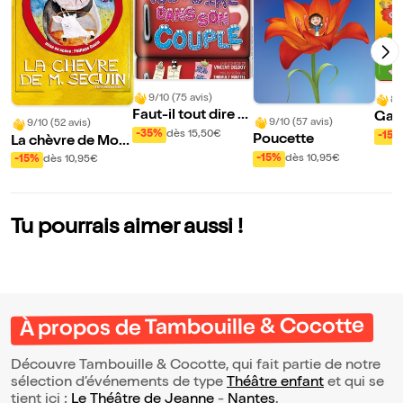
9/10 (75 avis)
8/
Faut-il tout dire d
Gabi
9/10 (57 avis)
9/10 (52 avis)
ans son couple ?
e
-35%
dès 15,50€
-15%
Poucette
La chèvre de Mon
sieur Seguin
-15%
dès 10,95€
-15%
dès 10,95€
Tu pourrais aimer aussi !
À propos de Tambouille & Cocotte
Découvre Tambouille & Cocotte, qui fait partie de notre
sélection d’événements de type
Théâtre enfant
et qui se
tient ici :
Le Théâtre de Jeanne
-
Nantes
.