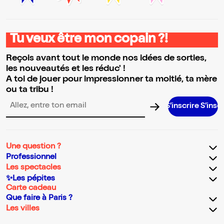
Tu veux être mon copain ?!
Reçois avant tout le monde nos idées de sorties,
les nouveautés et les réduc' !
A toi de jouer pour impressionner ta moitié, ta mère
ou ta tribu !
S’inscrire S’inscrire S’inscrire
Adresse email pour la newsletter
Une question ?
Professionnel
Les spectacles
✨Les pépites
Carte cadeau
Que faire à Paris ?
Les villes