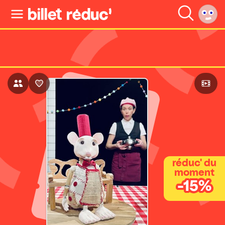
réduc' du
moment
-15%