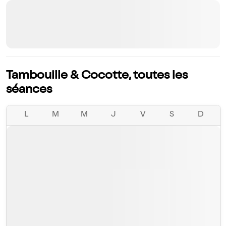
Tambouille & Cocotte, toutes les
séances
L
M
M
J
V
S
D