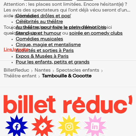
Attention : les places sont limitées. Encore hésitant(e) ?
Les avis des spectateurs qui l'ont déjà vécu seront d'une
aide précieuse !
Comédies drôles et pop’
Célébrités au théâtre
Toujours à la recherche de la sortie idéale ? Voici
Au théâtre, pour faire le plein d’émotions
quelques pistes :
Stand-up et humour
ou
soirée en comedy clubs
Comédies musicales
Cirque, magie et mentalisme
Lire la suite
Activités et sorties à Paris
Expos & Musées à Paris
Pour les enfants, petits et grands
BilletReduc
Nantes
Spectacles enfants
Tambouille & Cocotte
Théâtre enfant